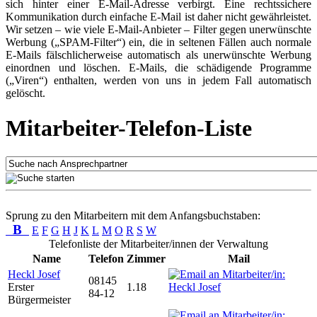
sich hinter einer E-Mail-Adresse verbirgt. Eine rechtssichere
Kommunikation durch einfache E-Mail ist daher nicht gewährleistet.
Wir setzen – wie viele E-Mail-Anbieter – Filter gegen unerwünschte
Werbung („SPAM-Filter“) ein, die in seltenen Fällen auch normale
E-Mails fälschlicherweise automatisch als unerwünschte Werbung
einordnen und löschen. E-Mails, die schädigende Programme
(„Viren“) enthalten, werden von uns in jedem Fall automatisch
gelöscht.
Mitarbeiter-Telefon-Liste
Sprung zu den Mitarbeitern mit dem Anfangsbuchstaben:
B
E
F
G
H
J
K
L
M
O
R
S
W
Telefonliste der Mitarbeiter/innen der Verwaltung
Name
Telefon
Zimmer
Mail
Heckl Josef
08145
Erster
1.18
84-12
Bürgermeister