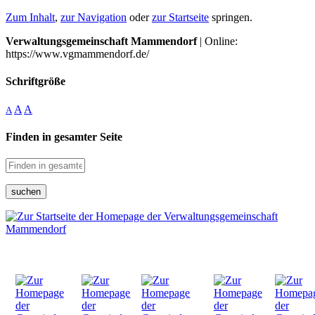
Zum Inhalt
,
zur Navigation
oder
zur Startseite
springen.
Verwaltungsgemeinschaft Mammendorf
| Online:
https://www.vgmammendorf.de/
Schriftgröße
A
A
A
Finden in gesamter Seite
suchen