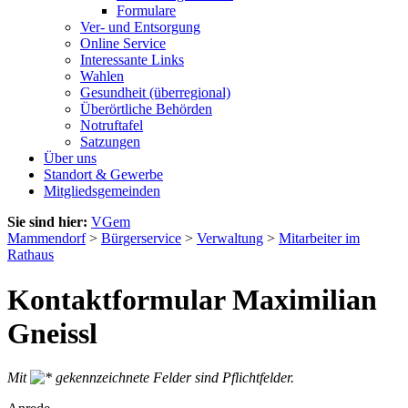
Formulare
Ver- und Entsorgung
Online Service
Interessante Links
Wahlen
Gesundheit (überregional)
Überörtliche Behörden
Notruftafel
Satzungen
Über uns
Standort & Gewerbe
Mitgliedsgemeinden
Sie sind hier:
VGem
Mammendorf
>
Bürgerservice
>
Verwaltung
>
Mitarbeiter im
Rathaus
Kontaktformular Maximilian
Gneissl
Mit
gekennzeichnete Felder sind Pflichtfelder.