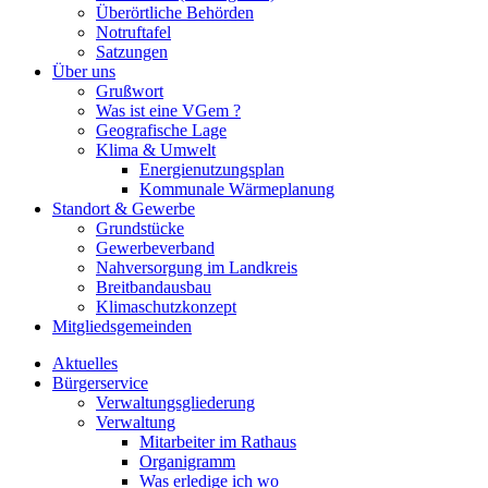
Überörtliche Behörden
Notruftafel
Satzungen
Über uns
Grußwort
Was ist eine VGem ?
Geografische Lage
Klima & Umwelt
Energienutzungsplan
Kommunale Wärmeplanung
Standort & Gewerbe
Grundstücke
Gewerbeverband
Nahversorgung im Landkreis
Breitbandausbau
Klimaschutzkonzept
Mitgliedsgemeinden
Aktuelles
Bürgerservice
Verwaltungsgliederung
Verwaltung
Mitarbeiter im Rathaus
Organigramm
Was erledige ich wo