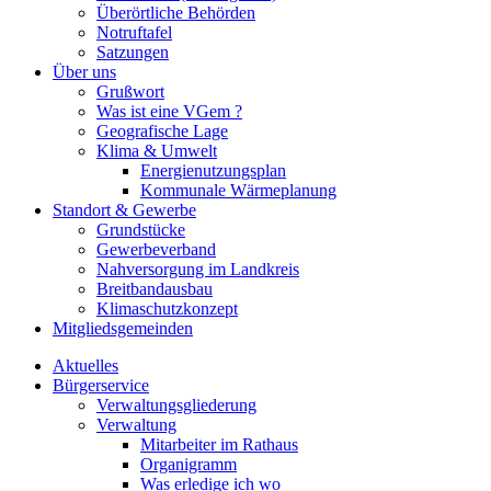
Überörtliche Behörden
Notruftafel
Satzungen
Über uns
Grußwort
Was ist eine VGem ?
Geografische Lage
Klima & Umwelt
Energienutzungsplan
Kommunale Wärmeplanung
Standort & Gewerbe
Grundstücke
Gewerbeverband
Nahversorgung im Landkreis
Breitbandausbau
Klimaschutzkonzept
Mitgliedsgemeinden
Aktuelles
Bürgerservice
Verwaltungsgliederung
Verwaltung
Mitarbeiter im Rathaus
Organigramm
Was erledige ich wo