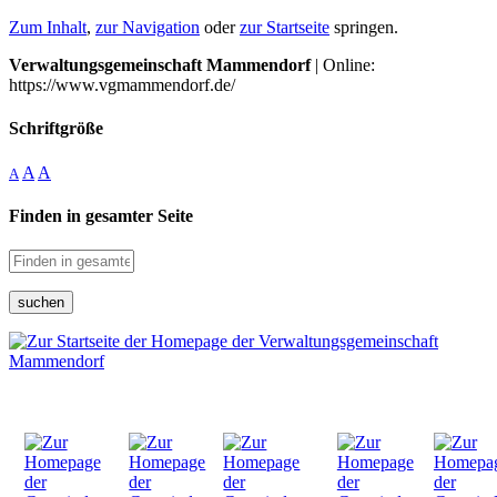
Zum Inhalt
,
zur Navigation
oder
zur Startseite
springen.
Verwaltungsgemeinschaft Mammendorf
| Online:
https://www.vgmammendorf.de/
Schriftgröße
A
A
A
Finden in gesamter Seite
suchen