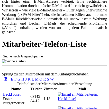
sich hinter einer E-Mail-Adresse verbirgt. Eine rechtssichere
Kommunikation durch einfache E-Mail ist daher nicht gewährleistet.
Wir setzen – wie viele E-Mail-Anbieter – Filter gegen unerwünschte
Werbung („SPAM-Filter“) ein, die in seltenen Fällen auch normale
E-Mails fälschlicherweise automatisch als unerwünschte Werbung
einordnen und löschen. E-Mails, die schädigende Programme
(„Viren“) enthalten, werden von uns in jedem Fall automatisch
gelöscht.
Mitarbeiter-Telefon-Liste
Sprung zu den Mitarbeitern mit dem Anfangsbuchstaben:
B
E
F
G
H
J
K
L
M
O
R
S
W
Telefonliste der Mitarbeiter/innen der Verwaltung
Name
Telefon
Zimmer
Mail
Heckl Josef
08145
Erster
1.18
84-12
Bürgermeister