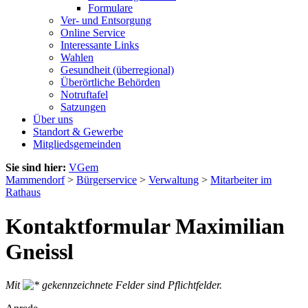
Formulare
Ver- und Entsorgung
Online Service
Interessante Links
Wahlen
Gesundheit (überregional)
Überörtliche Behörden
Notruftafel
Satzungen
Über uns
Standort & Gewerbe
Mitgliedsgemeinden
Sie sind hier:
VGem
Mammendorf
>
Bürgerservice
>
Verwaltung
>
Mitarbeiter im
Rathaus
Kontaktformular Maximilian
Gneissl
Mit
gekennzeichnete Felder sind Pflichtfelder.