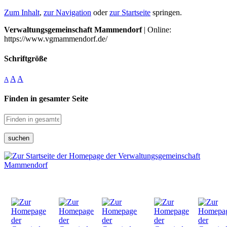
Zum Inhalt
,
zur Navigation
oder
zur Startseite
springen.
Verwaltungsgemeinschaft Mammendorf
| Online:
https://www.vgmammendorf.de/
Schriftgröße
A
A
A
Finden in gesamter Seite
suchen