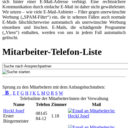
sich hinter einer E-Mail-Adresse verbirgt. Eine rechtssichere
Kommunikation durch einfache E-Mail ist daher nicht gewährleistet.
Wir setzen – wie viele E-Mail-Anbieter – Filter gegen unerwünschte
Werbung („SPAM-Filter“) ein, die in seltenen Fällen auch normale
E-Mails fälschlicherweise automatisch als unerwünschte Werbung
einordnen und löschen. E-Mails, die schädigende Programme
(„Viren“) enthalten, werden von uns in jedem Fall automatisch
gelöscht.
Mitarbeiter-Telefon-Liste
Sprung zu den Mitarbeitern mit dem Anfangsbuchstaben:
B
E
F
G
H
J
K
L
M
O
R
S
W
Telefonliste der Mitarbeiter/innen der Verwaltung
Name
Telefon
Zimmer
Mail
Heckl Josef
08145
Erster
1.18
84-12
Bürgermeister