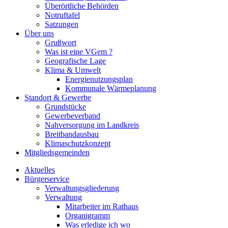
Überörtliche Behörden
Notruftafel
Satzungen
Über uns
Grußwort
Was ist eine VGem ?
Geografische Lage
Klima & Umwelt
Energienutzungsplan
Kommunale Wärmeplanung
Standort & Gewerbe
Grundstücke
Gewerbeverband
Nahversorgung im Landkreis
Breitbandausbau
Klimaschutzkonzept
Mitgliedsgemeinden
Aktuelles
Bürgerservice
Verwaltungsgliederung
Verwaltung
Mitarbeiter im Rathaus
Organigramm
Was erledige ich wo