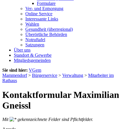
Formulare
Ver- und Entsorgung
Online Service
Interessante Links
Wahlen
Gesundheit (überregional)
Überörtliche Behörden
Notruftafel
Satzungen
Über uns
Standort & Gewerbe
Mitgliedsgemeinden
Sie sind hier:
VGem
Mammendorf
>
Bürgerservice
>
Verwaltung
>
Mitarbeiter im
Rathaus
Kontaktformular Maximilian
Gneissl
Mit
gekennzeichnete Felder sind Pflichtfelder.