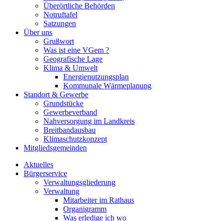
Überörtliche Behörden
Notruftafel
Satzungen
Über uns
Grußwort
Was ist eine VGem ?
Geografische Lage
Klima & Umwelt
Energienutzungsplan
Kommunale Wärmeplanung
Standort & Gewerbe
Grundstücke
Gewerbeverband
Nahversorgung im Landkreis
Breitbandausbau
Klimaschutzkonzept
Mitgliedsgemeinden
Aktuelles
Bürgerservice
Verwaltungsgliederung
Verwaltung
Mitarbeiter im Rathaus
Organigramm
Was erledige ich wo