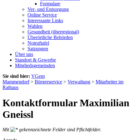
Formulare
Ver- und Entsorgung
Online Service
Interessante Links
Wahlen
Gesundheit (überregional)
Überörtliche Behörden
Notruftafel
Satzungen
Über uns
Standort & Gewerbe
Mitgliedsgemeinden
Sie sind hier:
VGem
Mammendorf
>
Bürgerservice
>
Verwaltung
>
Mitarbeiter im
Rathaus
Kontaktformular Maximilian
Gneissl
Mit
gekennzeichnete Felder sind Pflichtfelder.