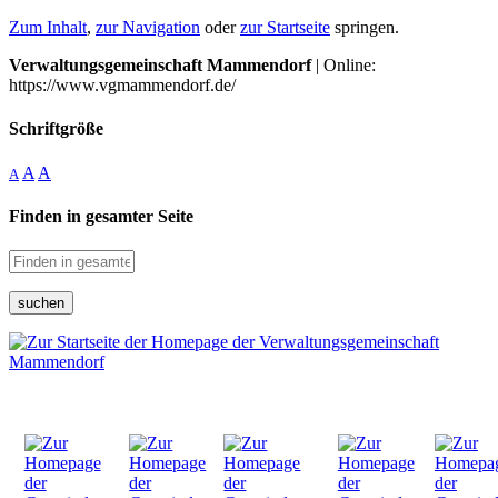
Zum Inhalt
,
zur Navigation
oder
zur Startseite
springen.
Verwaltungsgemeinschaft Mammendorf
| Online:
https://www.vgmammendorf.de/
Schriftgröße
A
A
A
Finden in gesamter Seite
suchen