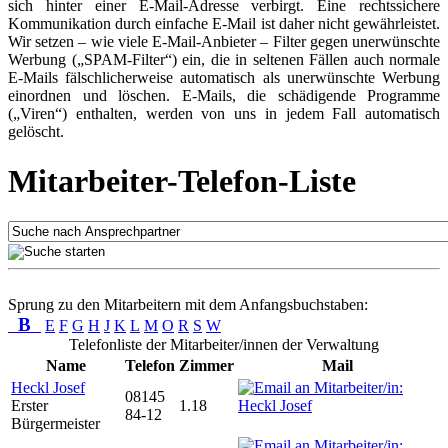
sich hinter einer E-Mail-Adresse verbirgt. Eine rechtssichere
Kommunikation durch einfache E-Mail ist daher nicht gewährleistet.
Wir setzen – wie viele E-Mail-Anbieter – Filter gegen unerwünschte
Werbung („SPAM-Filter“) ein, die in seltenen Fällen auch normale
E-Mails fälschlicherweise automatisch als unerwünschte Werbung
einordnen und löschen. E-Mails, die schädigende Programme
(„Viren“) enthalten, werden von uns in jedem Fall automatisch
gelöscht.
Mitarbeiter-Telefon-Liste
Sprung zu den Mitarbeitern mit dem Anfangsbuchstaben:
B
E
F
G
H
J
K
L
M
O
R
S
W
Telefonliste der Mitarbeiter/innen der Verwaltung
Name
Telefon
Zimmer
Mail
Heckl Josef
08145
Erster
1.18
84-12
Bürgermeister