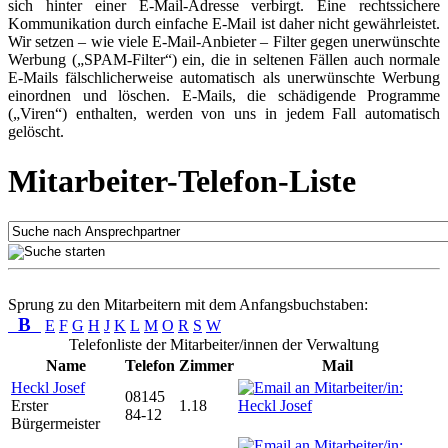
sich hinter einer E-Mail-Adresse verbirgt. Eine rechtssichere
Kommunikation durch einfache E-Mail ist daher nicht gewährleistet.
Wir setzen – wie viele E-Mail-Anbieter – Filter gegen unerwünschte
Werbung („SPAM-Filter“) ein, die in seltenen Fällen auch normale
E-Mails fälschlicherweise automatisch als unerwünschte Werbung
einordnen und löschen. E-Mails, die schädigende Programme
(„Viren“) enthalten, werden von uns in jedem Fall automatisch
gelöscht.
Mitarbeiter-Telefon-Liste
Sprung zu den Mitarbeitern mit dem Anfangsbuchstaben:
B
E
F
G
H
J
K
L
M
O
R
S
W
Telefonliste der Mitarbeiter/innen der Verwaltung
Name
Telefon
Zimmer
Mail
Heckl Josef
08145
Erster
1.18
84-12
Bürgermeister