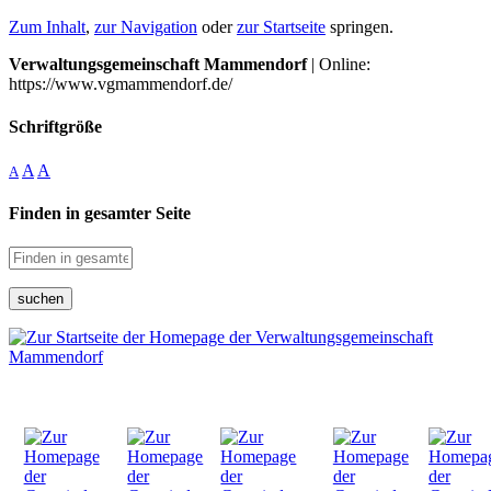
Zum Inhalt
,
zur Navigation
oder
zur Startseite
springen.
Verwaltungsgemeinschaft Mammendorf
| Online:
https://www.vgmammendorf.de/
Schriftgröße
A
A
A
Finden in gesamter Seite
suchen