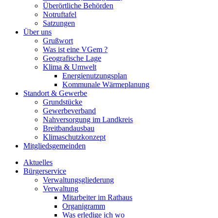
Überörtliche Behörden
Notruftafel
Satzungen
Über uns
Grußwort
Was ist eine VGem ?
Geografische Lage
Klima & Umwelt
Energienutzungsplan
Kommunale Wärmeplanung
Standort & Gewerbe
Grundstücke
Gewerbeverband
Nahversorgung im Landkreis
Breitbandausbau
Klimaschutzkonzept
Mitgliedsgemeinden
Aktuelles
Bürgerservice
Verwaltungsgliederung
Verwaltung
Mitarbeiter im Rathaus
Organigramm
Was erledige ich wo