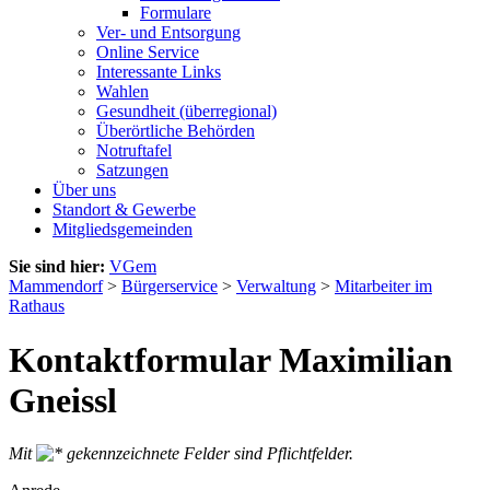
Formulare
Ver- und Entsorgung
Online Service
Interessante Links
Wahlen
Gesundheit (überregional)
Überörtliche Behörden
Notruftafel
Satzungen
Über uns
Standort & Gewerbe
Mitgliedsgemeinden
Sie sind hier:
VGem
Mammendorf
>
Bürgerservice
>
Verwaltung
>
Mitarbeiter im
Rathaus
Kontaktformular Maximilian
Gneissl
Mit
gekennzeichnete Felder sind Pflichtfelder.