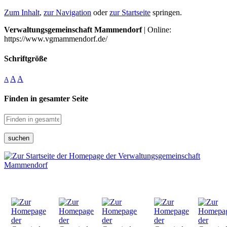
Zum Inhalt
,
zur Navigation
oder
zur Startseite
springen.
Verwaltungsgemeinschaft Mammendorf
| Online:
https://www.vgmammendorf.de/
Schriftgröße
A
A
A
Finden in gesamter Seite
suchen