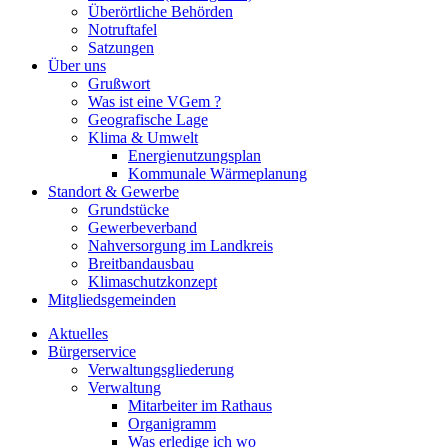
Überörtliche Behörden
Notruftafel
Satzungen
Über uns
Grußwort
Was ist eine VGem ?
Geografische Lage
Klima & Umwelt
Energienutzungsplan
Kommunale Wärmeplanung
Standort & Gewerbe
Grundstücke
Gewerbeverband
Nahversorgung im Landkreis
Breitbandausbau
Klimaschutzkonzept
Mitgliedsgemeinden
Aktuelles
Bürgerservice
Verwaltungsgliederung
Verwaltung
Mitarbeiter im Rathaus
Organigramm
Was erledige ich wo