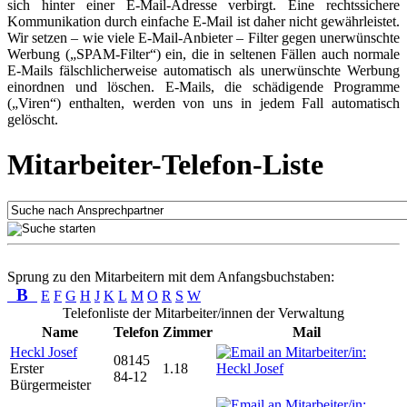
sich hinter einer E-Mail-Adresse verbirgt. Eine rechtssichere
Kommunikation durch einfache E-Mail ist daher nicht gewährleistet.
Wir setzen – wie viele E-Mail-Anbieter – Filter gegen unerwünschte
Werbung („SPAM-Filter“) ein, die in seltenen Fällen auch normale
E-Mails fälschlicherweise automatisch als unerwünschte Werbung
einordnen und löschen. E-Mails, die schädigende Programme
(„Viren“) enthalten, werden von uns in jedem Fall automatisch
gelöscht.
Mitarbeiter-Telefon-Liste
Sprung zu den Mitarbeitern mit dem Anfangsbuchstaben:
B
E
F
G
H
J
K
L
M
O
R
S
W
Telefonliste der Mitarbeiter/innen der Verwaltung
Name
Telefon
Zimmer
Mail
Heckl Josef
08145
Erster
1.18
84-12
Bürgermeister