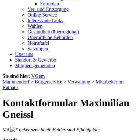
Formulare
Ver- und Entsorgung
Online Service
Interessante Links
Wahlen
Gesundheit (überregional)
Überörtliche Behörden
Notruftafel
Satzungen
Über uns
Standort & Gewerbe
Mitgliedsgemeinden
Sie sind hier:
VGem
Mammendorf
>
Bürgerservice
>
Verwaltung
>
Mitarbeiter im
Rathaus
Kontaktformular Maximilian
Gneissl
Mit
gekennzeichnete Felder sind Pflichtfelder.