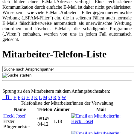
sich hinter einer E-Mail-Adresse verbirgt. Eine rechtssichere
Kommunikation durch einfache E-Mail ist daher nicht gewährleistet.
Wir setzen – wie viele E-Mail-Anbieter – Filter gegen unerwünschte
Werbung („SPAM-Filter“) ein, die in seltenen Fällen auch normale
E-Mails fälschlicherweise automatisch als unerwünschte Werbung
einordnen und löschen. E-Mails, die schädigende Programme
(„Viren“) enthalten, werden von uns in jedem Fall automatisch
gelöscht.
Mitarbeiter-Telefon-Liste
Sprung zu den Mitarbeitern mit dem Anfangsbuchstaben:
B
E
F
G
H
J
K
L
M
O
R
S
W
Telefonliste der Mitarbeiter/innen der Verwaltung
Name
Telefon
Zimmer
Mail
Heckl Josef
08145
Erster
1.18
84-12
Bürgermeister