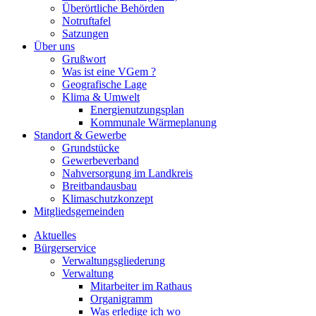
Überörtliche Behörden
Notruftafel
Satzungen
Über uns
Grußwort
Was ist eine VGem ?
Geografische Lage
Klima & Umwelt
Energienutzungsplan
Kommunale Wärmeplanung
Standort & Gewerbe
Grundstücke
Gewerbeverband
Nahversorgung im Landkreis
Breitbandausbau
Klimaschutzkonzept
Mitgliedsgemeinden
Aktuelles
Bürgerservice
Verwaltungsgliederung
Verwaltung
Mitarbeiter im Rathaus
Organigramm
Was erledige ich wo