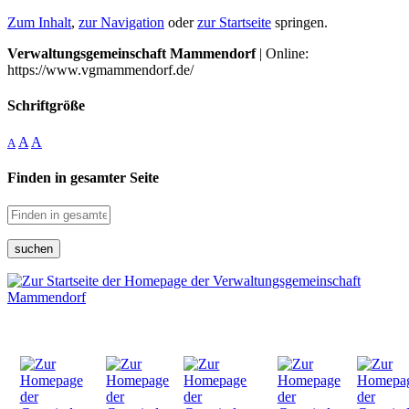
Zum Inhalt
,
zur Navigation
oder
zur Startseite
springen.
Verwaltungsgemeinschaft Mammendorf
| Online:
https://www.vgmammendorf.de/
Schriftgröße
A
A
A
Finden in gesamter Seite
suchen