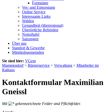
Formulare
Ver- und Entsorgung
Online Service
Interessante Links
Wahlen
Gesundheit (überregional)
Überörtliche Behörden
Notruftafel
Satzungen
Über uns
Standort & Gewerbe
Mitgliedsgemeinden
Sie sind hier:
VGem
Mammendorf
>
Bürgerservice
>
Verwaltung
>
Mitarbeiter im
Rathaus
Kontaktformular Maximilian
Gneissl
Mit
gekennzeichnete Felder sind Pflichtfelder.