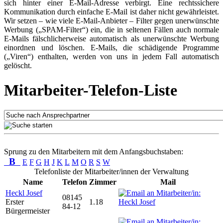
sich hinter einer E-Mail-Adresse verbirgt. Eine rechtssichere
Kommunikation durch einfache E-Mail ist daher nicht gewährleistet.
Wir setzen – wie viele E-Mail-Anbieter – Filter gegen unerwünschte
Werbung („SPAM-Filter“) ein, die in seltenen Fällen auch normale
E-Mails fälschlicherweise automatisch als unerwünschte Werbung
einordnen und löschen. E-Mails, die schädigende Programme
(„Viren“) enthalten, werden von uns in jedem Fall automatisch
gelöscht.
Mitarbeiter-Telefon-Liste
Sprung zu den Mitarbeitern mit dem Anfangsbuchstaben:
B
E
F
G
H
J
K
L
M
O
R
S
W
Telefonliste der Mitarbeiter/innen der Verwaltung
Name
Telefon
Zimmer
Mail
Heckl Josef
08145
Erster
1.18
84-12
Bürgermeister