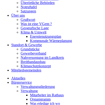
Überörtliche Behörden
Notruftafel
Satzungen
Über uns
Grußwort
Was ist eine VGem ?
Geografische Lage
Klima & Umwelt
Energienutzungsplan
Kommunale Wärmeplanung
Standort & Gewerbe
Grundstücke
Gewerbeverband
Nahversorgung im Landkreis
Breitbandausbau
Klimaschutzkonzept
Mitgliedsgemeinden
Aktuelles
Bürgerservice
Verwaltungsgliederung
Verwaltung
Mitarbeiter im Rathaus
Organigramm
Was erledige ich wo