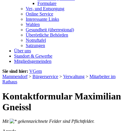
Formulare
Ver- und Entsorgung
Online Service
Interessante Links
Wahlen
Gesundheit (überregional)
Überörtliche Behörden
Notruftafel
Satzungen
Über uns
Standort & Gewerbe
Mitgliedsgemeinden
Sie sind hier:
VGem
Mammendorf
>
Bürgerservice
>
Verwaltung
>
Mitarbeiter im
Rathaus
Kontaktformular Maximilian
Gneissl
Mit
gekennzeichnete Felder sind Pflichtfelder.