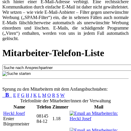
sich hinter einer E-Mail-Adresse verbirgt. Eine rechtssichere
Kommunikation durch einfache E-Mail ist daher nicht gewährleistet.
Wir setzen – wie viele E-Mail-Anbieter – Filter gegen unerwünschte
Werbung („SPAM-Filter“) ein, die in seltenen Fällen auch normale
E-Mails fälschlicherweise automatisch als unerwünschte Werbung
einordnen und löschen. E-Mails, die schädigende Programme
(„Viren“) enthalten, werden von uns in jedem Fall automatisch
gelöscht.
Mitarbeiter-Telefon-Liste
Sprung zu den Mitarbeitern mit dem Anfangsbuchstaben:
B
E
F
G
H
J
K
L
M
O
R
S
W
Telefonliste der Mitarbeiter/innen der Verwaltung
Name
Telefon
Zimmer
Mail
Heckl Josef
08145
Erster
1.18
84-12
Bürgermeister