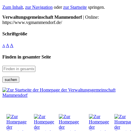
Zum Inhalt
,
zur Navigation
oder
zur Startseite
springen.
Verwaltungsgemeinschaft Mammendorf
| Online:
https://www.vgmammendorf.de/
Schriftgröße
A
A
A
Finden in gesamter Seite
suchen