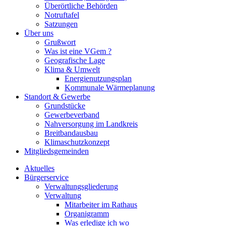
Überörtliche Behörden
Notruftafel
Satzungen
Über uns
Grußwort
Was ist eine VGem ?
Geografische Lage
Klima & Umwelt
Energienutzungsplan
Kommunale Wärmeplanung
Standort & Gewerbe
Grundstücke
Gewerbeverband
Nahversorgung im Landkreis
Breitbandausbau
Klimaschutzkonzept
Mitgliedsgemeinden
Aktuelles
Bürgerservice
Verwaltungsgliederung
Verwaltung
Mitarbeiter im Rathaus
Organigramm
Was erledige ich wo