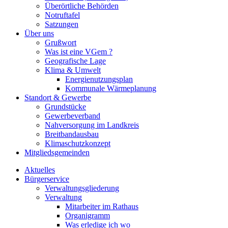
Überörtliche Behörden
Notruftafel
Satzungen
Über uns
Grußwort
Was ist eine VGem ?
Geografische Lage
Klima & Umwelt
Energienutzungsplan
Kommunale Wärmeplanung
Standort & Gewerbe
Grundstücke
Gewerbeverband
Nahversorgung im Landkreis
Breitbandausbau
Klimaschutzkonzept
Mitgliedsgemeinden
Aktuelles
Bürgerservice
Verwaltungsgliederung
Verwaltung
Mitarbeiter im Rathaus
Organigramm
Was erledige ich wo