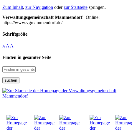
Zum Inhalt
,
zur Navigation
oder
zur Startseite
springen.
Verwaltungsgemeinschaft Mammendorf
| Online:
https://www.vgmammendorf.de/
Schriftgröße
A
A
A
Finden in gesamter Seite
suchen