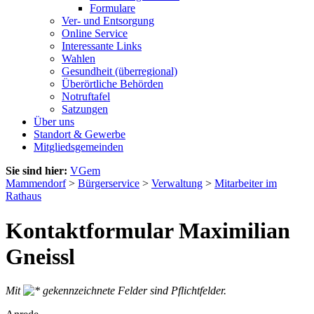
Formulare
Ver- und Entsorgung
Online Service
Interessante Links
Wahlen
Gesundheit (überregional)
Überörtliche Behörden
Notruftafel
Satzungen
Über uns
Standort & Gewerbe
Mitgliedsgemeinden
Sie sind hier:
VGem
Mammendorf
>
Bürgerservice
>
Verwaltung
>
Mitarbeiter im
Rathaus
Kontaktformular Maximilian
Gneissl
Mit
gekennzeichnete Felder sind Pflichtfelder.