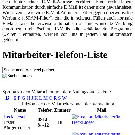
sich hinter einer E-Mail-Adresse verbirgt. Eine rechtssichere
Kommunikation durch einfache E-Mail ist daher nicht gewährleistet.
Wir setzen – wie viele E-Mail-Anbieter – Filter gegen unerwünschte
Werbung („SPAM-Filter“) ein, die in seltenen Fällen auch normale
E-Mails fälschlicherweise automatisch als unerwünschte Werbung
einordnen und löschen. E-Mails, die schädigende Programme
(„Viren“) enthalten, werden von uns in jedem Fall automatisch
gelöscht.
Mitarbeiter-Telefon-Liste
Sprung zu den Mitarbeitern mit dem Anfangsbuchstaben:
B
E
F
G
H
J
K
L
M
O
R
S
W
Telefonliste der Mitarbeiter/innen der Verwaltung
Name
Telefon
Zimmer
Mail
Heckl Josef
08145
Erster
1.18
84-12
Bürgermeister