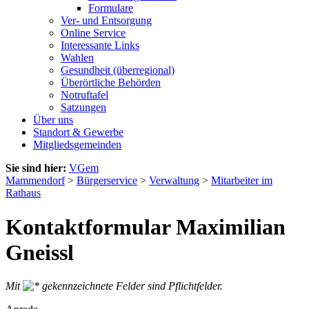
Formulare
Ver- und Entsorgung
Online Service
Interessante Links
Wahlen
Gesundheit (überregional)
Überörtliche Behörden
Notruftafel
Satzungen
Über uns
Standort & Gewerbe
Mitgliedsgemeinden
Sie sind hier:
VGem
Mammendorf
>
Bürgerservice
>
Verwaltung
>
Mitarbeiter im
Rathaus
Kontaktformular Maximilian
Gneissl
Mit
gekennzeichnete Felder sind Pflichtfelder.