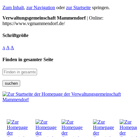
Zum Inhalt
,
zur Navigation
oder
zur Startseite
springen.
Verwaltungsgemeinschaft Mammendorf
| Online:
https://www.vgmammendorf.de/
Schriftgröße
A
A
A
Finden in gesamter Seite
suchen