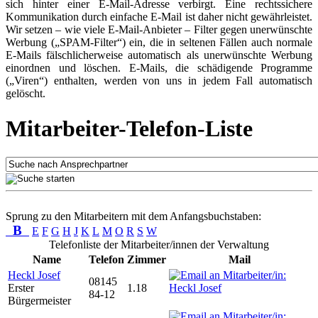
sich hinter einer E-Mail-Adresse verbirgt. Eine rechtssichere
Kommunikation durch einfache E-Mail ist daher nicht gewährleistet.
Wir setzen – wie viele E-Mail-Anbieter – Filter gegen unerwünschte
Werbung („SPAM-Filter“) ein, die in seltenen Fällen auch normale
E-Mails fälschlicherweise automatisch als unerwünschte Werbung
einordnen und löschen. E-Mails, die schädigende Programme
(„Viren“) enthalten, werden von uns in jedem Fall automatisch
gelöscht.
Mitarbeiter-Telefon-Liste
Sprung zu den Mitarbeitern mit dem Anfangsbuchstaben:
B
E
F
G
H
J
K
L
M
O
R
S
W
Telefonliste der Mitarbeiter/innen der Verwaltung
Name
Telefon
Zimmer
Mail
Heckl Josef
08145
Erster
1.18
84-12
Bürgermeister