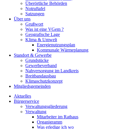
Überörtliche Behörden
Notruftafel
Satzungen
Über uns
Grußwort
Was ist eine VGem ?
Geografische Lage
Klima & Umwelt
Energienutzungsplan
Kommunale Wärmeplanung
Standort & Gewerbe
Grundstücke
Gewerbeverband
Nahversorgung im Landkreis
Breitbandausbau
Klimaschutzkonzept
Mitgliedsgemeinden
Aktuelles
Bürgerservice
Verwaltungsgliederung
Verwaltung
Mitarbeiter im Rathaus
Organigramm
Was erledige ich wo