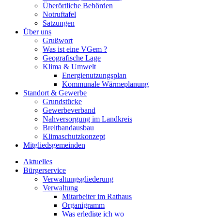
Überörtliche Behörden
Notruftafel
Satzungen
Über uns
Grußwort
Was ist eine VGem ?
Geografische Lage
Klima & Umwelt
Energienutzungsplan
Kommunale Wärmeplanung
Standort & Gewerbe
Grundstücke
Gewerbeverband
Nahversorgung im Landkreis
Breitbandausbau
Klimaschutzkonzept
Mitgliedsgemeinden
Aktuelles
Bürgerservice
Verwaltungsgliederung
Verwaltung
Mitarbeiter im Rathaus
Organigramm
Was erledige ich wo