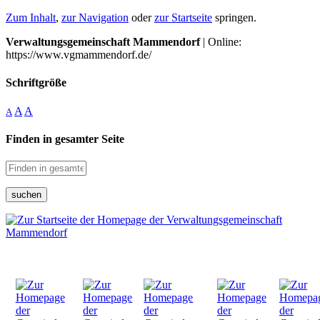
Zum Inhalt
,
zur Navigation
oder
zur Startseite
springen.
Verwaltungsgemeinschaft Mammendorf
| Online:
https://www.vgmammendorf.de/
Schriftgröße
A
A
A
Finden in gesamter Seite
suchen