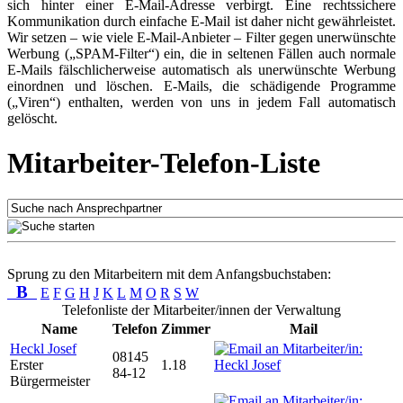
sich hinter einer E-Mail-Adresse verbirgt. Eine rechtssichere
Kommunikation durch einfache E-Mail ist daher nicht gewährleistet.
Wir setzen – wie viele E-Mail-Anbieter – Filter gegen unerwünschte
Werbung („SPAM-Filter“) ein, die in seltenen Fällen auch normale
E-Mails fälschlicherweise automatisch als unerwünschte Werbung
einordnen und löschen. E-Mails, die schädigende Programme
(„Viren“) enthalten, werden von uns in jedem Fall automatisch
gelöscht.
Mitarbeiter-Telefon-Liste
Sprung zu den Mitarbeitern mit dem Anfangsbuchstaben:
B
E
F
G
H
J
K
L
M
O
R
S
W
Telefonliste der Mitarbeiter/innen der Verwaltung
Name
Telefon
Zimmer
Mail
Heckl Josef
08145
Erster
1.18
84-12
Bürgermeister