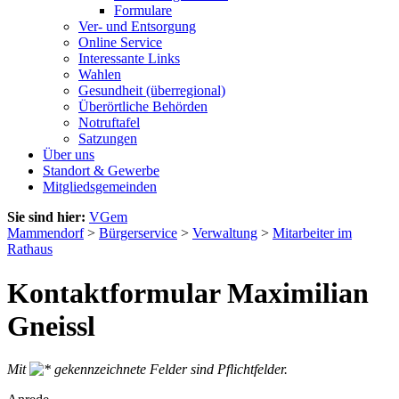
Formulare
Ver- und Entsorgung
Online Service
Interessante Links
Wahlen
Gesundheit (überregional)
Überörtliche Behörden
Notruftafel
Satzungen
Über uns
Standort & Gewerbe
Mitgliedsgemeinden
Sie sind hier:
VGem
Mammendorf
>
Bürgerservice
>
Verwaltung
>
Mitarbeiter im
Rathaus
Kontaktformular Maximilian
Gneissl
Mit
gekennzeichnete Felder sind Pflichtfelder.