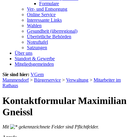
Formulare
Ver- und Entsorgung
Online Service
Interessante Links
Wahlen
Gesundheit (überregional)
Überörtliche Behörden
Notruftafel
Satzungen
Über uns
Standort & Gewerbe
Mitgliedsgemeinden
Sie sind hier:
VGem
Mammendorf
>
Bürgerservice
>
Verwaltung
>
Mitarbeiter im
Rathaus
Kontaktformular Maximilian
Gneissl
Mit
gekennzeichnete Felder sind Pflichtfelder.