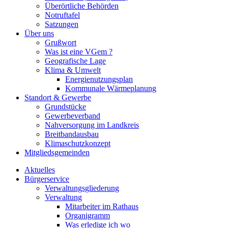
Überörtliche Behörden
Notruftafel
Satzungen
Über uns
Grußwort
Was ist eine VGem ?
Geografische Lage
Klima & Umwelt
Energienutzungsplan
Kommunale Wärmeplanung
Standort & Gewerbe
Grundstücke
Gewerbeverband
Nahversorgung im Landkreis
Breitbandausbau
Klimaschutzkonzept
Mitgliedsgemeinden
Aktuelles
Bürgerservice
Verwaltungsgliederung
Verwaltung
Mitarbeiter im Rathaus
Organigramm
Was erledige ich wo