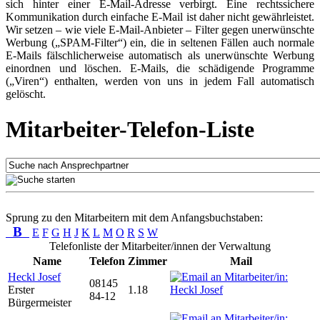
sich hinter einer E-Mail-Adresse verbirgt. Eine rechtssichere
Kommunikation durch einfache E-Mail ist daher nicht gewährleistet.
Wir setzen – wie viele E-Mail-Anbieter – Filter gegen unerwünschte
Werbung („SPAM-Filter“) ein, die in seltenen Fällen auch normale
E-Mails fälschlicherweise automatisch als unerwünschte Werbung
einordnen und löschen. E-Mails, die schädigende Programme
(„Viren“) enthalten, werden von uns in jedem Fall automatisch
gelöscht.
Mitarbeiter-Telefon-Liste
Sprung zu den Mitarbeitern mit dem Anfangsbuchstaben:
B
E
F
G
H
J
K
L
M
O
R
S
W
Telefonliste der Mitarbeiter/innen der Verwaltung
Name
Telefon
Zimmer
Mail
Heckl Josef
08145
Erster
1.18
84-12
Bürgermeister