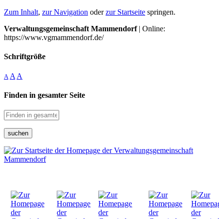
Zum Inhalt
,
zur Navigation
oder
zur Startseite
springen.
Verwaltungsgemeinschaft Mammendorf
| Online:
https://www.vgmammendorf.de/
Schriftgröße
A
A
A
Finden in gesamter Seite
suchen