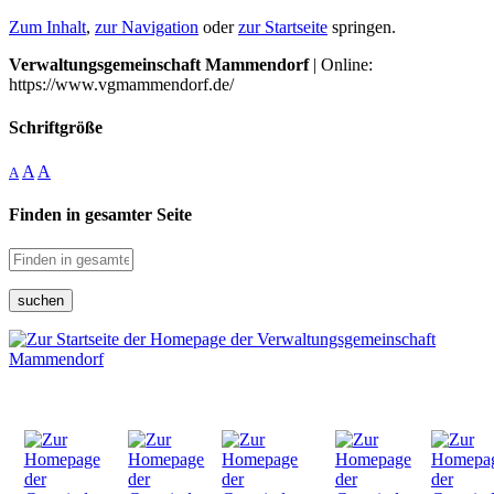
Zum Inhalt
,
zur Navigation
oder
zur Startseite
springen.
Verwaltungsgemeinschaft Mammendorf
| Online:
https://www.vgmammendorf.de/
Schriftgröße
A
A
A
Finden in gesamter Seite
suchen