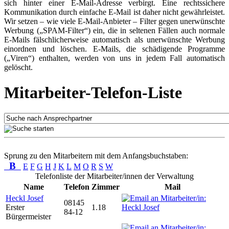
sich hinter einer E-Mail-Adresse verbirgt. Eine rechtssichere
Kommunikation durch einfache E-Mail ist daher nicht gewährleistet.
Wir setzen – wie viele E-Mail-Anbieter – Filter gegen unerwünschte
Werbung („SPAM-Filter“) ein, die in seltenen Fällen auch normale
E-Mails fälschlicherweise automatisch als unerwünschte Werbung
einordnen und löschen. E-Mails, die schädigende Programme
(„Viren“) enthalten, werden von uns in jedem Fall automatisch
gelöscht.
Mitarbeiter-Telefon-Liste
Sprung zu den Mitarbeitern mit dem Anfangsbuchstaben:
B
E
F
G
H
J
K
L
M
O
R
S
W
Telefonliste der Mitarbeiter/innen der Verwaltung
Name
Telefon
Zimmer
Mail
Heckl Josef
08145
Erster
1.18
84-12
Bürgermeister