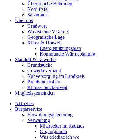
Überörtliche Behörden
Notruftafel
Satzungen
Über uns
Grußwort
Was ist eine VGem ?
Geografische Lage
Klima & Umwelt
Energienutzungsplan
Kommunale Wärmeplanung
Standort & Gewerbe
Grundstücke
Gewerbeverband
Nahversorgung im Landkreis
Breitbandausbau
Klimaschutzkonzept
Mitgliedsgemeinden
Aktuelles
Bürgerservice
Verwaltungsgliederung
Verwaltung
Mitarbeiter im Rathaus
Organigramm
Was erledige ich wo