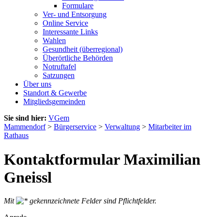
Formulare
Ver- und Entsorgung
Online Service
Interessante Links
Wahlen
Gesundheit (überregional)
Überörtliche Behörden
Notruftafel
Satzungen
Über uns
Standort & Gewerbe
Mitgliedsgemeinden
Sie sind hier:
VGem
Mammendorf
>
Bürgerservice
>
Verwaltung
>
Mitarbeiter im
Rathaus
Kontaktformular Maximilian
Gneissl
Mit
gekennzeichnete Felder sind Pflichtfelder.