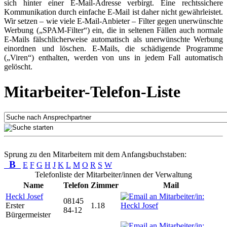
sich hinter einer E-Mail-Adresse verbirgt. Eine rechtssichere
Kommunikation durch einfache E-Mail ist daher nicht gewährleistet.
Wir setzen – wie viele E-Mail-Anbieter – Filter gegen unerwünschte
Werbung („SPAM-Filter“) ein, die in seltenen Fällen auch normale
E-Mails fälschlicherweise automatisch als unerwünschte Werbung
einordnen und löschen. E-Mails, die schädigende Programme
(„Viren“) enthalten, werden von uns in jedem Fall automatisch
gelöscht.
Mitarbeiter-Telefon-Liste
Sprung zu den Mitarbeitern mit dem Anfangsbuchstaben:
B
E
F
G
H
J
K
L
M
O
R
S
W
Telefonliste der Mitarbeiter/innen der Verwaltung
Name
Telefon
Zimmer
Mail
Heckl Josef
08145
Erster
1.18
84-12
Bürgermeister