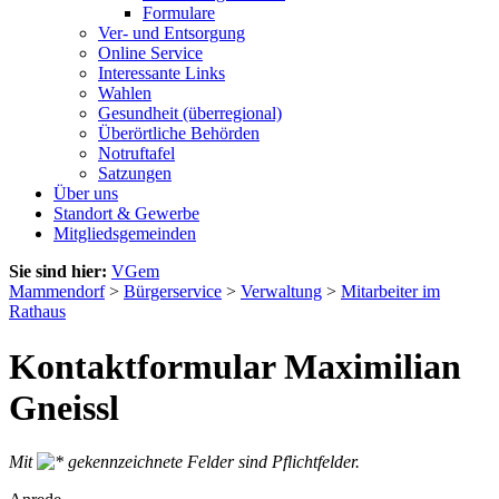
Formulare
Ver- und Entsorgung
Online Service
Interessante Links
Wahlen
Gesundheit (überregional)
Überörtliche Behörden
Notruftafel
Satzungen
Über uns
Standort & Gewerbe
Mitgliedsgemeinden
Sie sind hier:
VGem
Mammendorf
>
Bürgerservice
>
Verwaltung
>
Mitarbeiter im
Rathaus
Kontaktformular Maximilian
Gneissl
Mit
gekennzeichnete Felder sind Pflichtfelder.