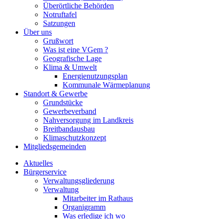
Überörtliche Behörden
Notruftafel
Satzungen
Über uns
Grußwort
Was ist eine VGem ?
Geografische Lage
Klima & Umwelt
Energienutzungsplan
Kommunale Wärmeplanung
Standort & Gewerbe
Grundstücke
Gewerbeverband
Nahversorgung im Landkreis
Breitbandausbau
Klimaschutzkonzept
Mitgliedsgemeinden
Aktuelles
Bürgerservice
Verwaltungsgliederung
Verwaltung
Mitarbeiter im Rathaus
Organigramm
Was erledige ich wo