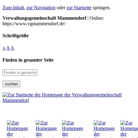
Zum Inhalt
,
zur Navigation
oder
zur Startseite
springen.
Verwaltungsgemeinschaft Mammendorf
| Online:
https://www.vgmammendorf.de/
Schriftgröße
A
A
A
Finden in gesamter Seite
suchen