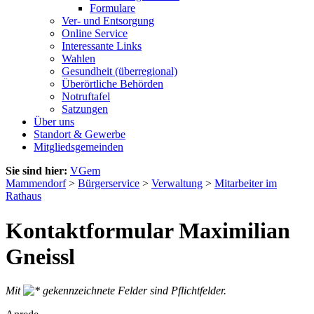
Formulare
Ver- und Entsorgung
Online Service
Interessante Links
Wahlen
Gesundheit (überregional)
Überörtliche Behörden
Notruftafel
Satzungen
Über uns
Standort & Gewerbe
Mitgliedsgemeinden
Sie sind hier:
VGem
Mammendorf
>
Bürgerservice
>
Verwaltung
>
Mitarbeiter im
Rathaus
Kontaktformular Maximilian
Gneissl
Mit
gekennzeichnete Felder sind Pflichtfelder.