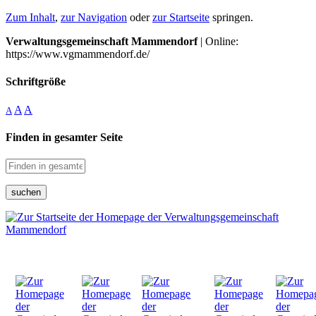
Zum Inhalt
,
zur Navigation
oder
zur Startseite
springen.
Verwaltungsgemeinschaft Mammendorf
| Online:
https://www.vgmammendorf.de/
Schriftgröße
A
A
A
Finden in gesamter Seite
suchen