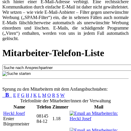
sich hinter einer E-Mail-Adresse verbirgt. Eine rechtssichere
Kommunikation durch einfache E-Mail ist daher nicht gewährleistet.
Wir setzen – wie viele E-Mail-Anbieter – Filter gegen unerwünschte
Werbung („SPAM-Filter“) ein, die in seltenen Fällen auch normale
E-Mails fälschlicherweise automatisch als unerwünschte Werbung
einordnen und löschen. E-Mails, die schädigende Programme
(„Viren“) enthalten, werden von uns in jedem Fall automatisch
gelöscht.
Mitarbeiter-Telefon-Liste
Sprung zu den Mitarbeitern mit dem Anfangsbuchstaben:
B
E
F
G
H
J
K
L
M
O
R
S
W
Telefonliste der Mitarbeiter/innen der Verwaltung
Name
Telefon
Zimmer
Mail
Heckl Josef
08145
Erster
1.18
84-12
Bürgermeister