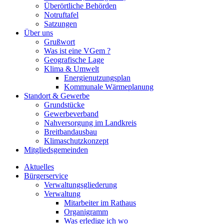
Überörtliche Behörden
Notruftafel
Satzungen
Über uns
Grußwort
Was ist eine VGem ?
Geografische Lage
Klima & Umwelt
Energienutzungsplan
Kommunale Wärmeplanung
Standort & Gewerbe
Grundstücke
Gewerbeverband
Nahversorgung im Landkreis
Breitbandausbau
Klimaschutzkonzept
Mitgliedsgemeinden
Aktuelles
Bürgerservice
Verwaltungsgliederung
Verwaltung
Mitarbeiter im Rathaus
Organigramm
Was erledige ich wo