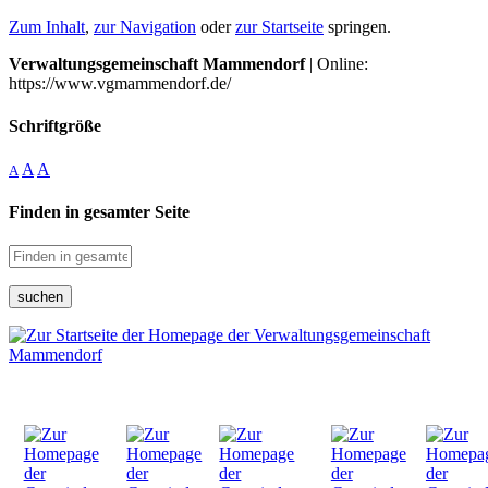
Zum Inhalt
,
zur Navigation
oder
zur Startseite
springen.
Verwaltungsgemeinschaft Mammendorf
| Online:
https://www.vgmammendorf.de/
Schriftgröße
A
A
A
Finden in gesamter Seite
suchen