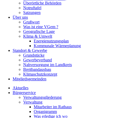
Überörtliche Behörden
Notruftafel
Satzungen
Über uns
Grußwort
Was ist eine VGem ?
Geografische Lage
Klima & Umwelt
Energienutzungsplan
Kommunale Wärmeplanung
Standort & Gewerbe
Grundstücke
Gewerbeverband
Nahversorgung im Landkreis
Breitbandausbau
Klimaschutzkonzept
Mitgliedsgemeinden
Aktuelles
Bürgerservice
Verwaltungsgliederung
Verwaltung
Mitarbeiter im Rathaus
Organigramm
Was erledige ich wo