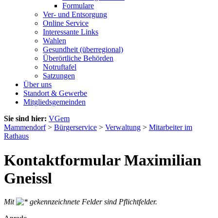
Formulare
Ver- und Entsorgung
Online Service
Interessante Links
Wahlen
Gesundheit (überregional)
Überörtliche Behörden
Notruftafel
Satzungen
Über uns
Standort & Gewerbe
Mitgliedsgemeinden
Sie sind hier:
VGem
Mammendorf
>
Bürgerservice
>
Verwaltung
>
Mitarbeiter im
Rathaus
Kontaktformular Maximilian
Gneissl
Mit
gekennzeichnete Felder sind Pflichtfelder.