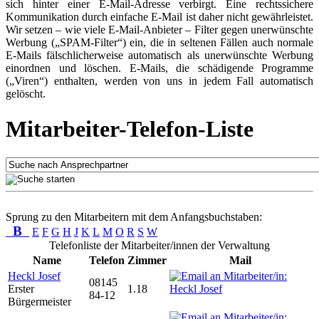
sich hinter einer E-Mail-Adresse verbirgt. Eine rechtssichere
Kommunikation durch einfache E-Mail ist daher nicht gewährleistet.
Wir setzen – wie viele E-Mail-Anbieter – Filter gegen unerwünschte
Werbung („SPAM-Filter“) ein, die in seltenen Fällen auch normale
E-Mails fälschlicherweise automatisch als unerwünschte Werbung
einordnen und löschen. E-Mails, die schädigende Programme
(„Viren“) enthalten, werden von uns in jedem Fall automatisch
gelöscht.
Mitarbeiter-Telefon-Liste
Sprung zu den Mitarbeitern mit dem Anfangsbuchstaben:
B
E
F
G
H
J
K
L
M
O
R
S
W
Telefonliste der Mitarbeiter/innen der Verwaltung
Name
Telefon
Zimmer
Mail
Heckl Josef
08145
Erster
1.18
84-12
Bürgermeister