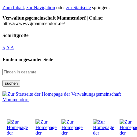
Zum Inhalt
,
zur Navigation
oder
zur Startseite
springen.
Verwaltungsgemeinschaft Mammendorf
| Online:
https://www.vgmammendorf.de/
Schriftgröße
A
A
A
Finden in gesamter Seite
suchen