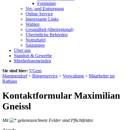
Formulare
Ver- und Entsorgung
Online Service
Interessante Links
Wahlen
Gesundheit (überregional)
Überörtliche Behörden
Notruftafel
Satzungen
Über uns
Standort & Gewerbe
Mitgliedsgemeinden
Sie sind hier:
VGem
Mammendorf
>
Bürgerservice
>
Verwaltung
>
Mitarbeiter im
Rathaus
Kontaktformular Maximilian
Gneissl
Mit
gekennzeichnete Felder sind Pflichtfelder.