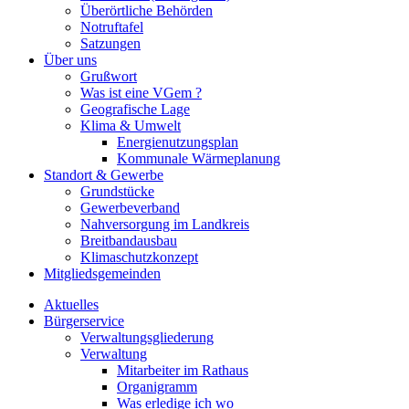
Überörtliche Behörden
Notruftafel
Satzungen
Über uns
Grußwort
Was ist eine VGem ?
Geografische Lage
Klima & Umwelt
Energienutzungsplan
Kommunale Wärmeplanung
Standort & Gewerbe
Grundstücke
Gewerbeverband
Nahversorgung im Landkreis
Breitbandausbau
Klimaschutzkonzept
Mitgliedsgemeinden
Aktuelles
Bürgerservice
Verwaltungsgliederung
Verwaltung
Mitarbeiter im Rathaus
Organigramm
Was erledige ich wo