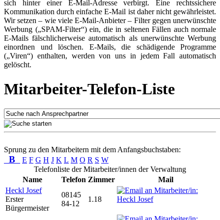
sich hinter einer E-Mail-Adresse verbirgt. Eine rechtssichere
Kommunikation durch einfache E-Mail ist daher nicht gewährleistet.
Wir setzen – wie viele E-Mail-Anbieter – Filter gegen unerwünschte
Werbung („SPAM-Filter“) ein, die in seltenen Fällen auch normale
E-Mails fälschlicherweise automatisch als unerwünschte Werbung
einordnen und löschen. E-Mails, die schädigende Programme
(„Viren“) enthalten, werden von uns in jedem Fall automatisch
gelöscht.
Mitarbeiter-Telefon-Liste
Sprung zu den Mitarbeitern mit dem Anfangsbuchstaben:
B
E
F
G
H
J
K
L
M
O
R
S
W
Telefonliste der Mitarbeiter/innen der Verwaltung
Name
Telefon
Zimmer
Mail
Heckl Josef
08145
Erster
1.18
84-12
Bürgermeister