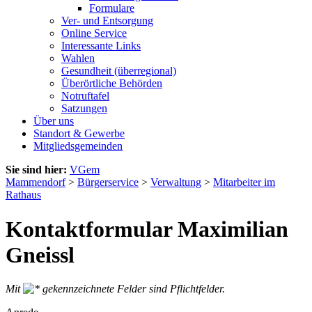
Formulare
Ver- und Entsorgung
Online Service
Interessante Links
Wahlen
Gesundheit (überregional)
Überörtliche Behörden
Notruftafel
Satzungen
Über uns
Standort & Gewerbe
Mitgliedsgemeinden
Sie sind hier:
VGem
Mammendorf
>
Bürgerservice
>
Verwaltung
>
Mitarbeiter im
Rathaus
Kontaktformular Maximilian
Gneissl
Mit
gekennzeichnete Felder sind Pflichtfelder.