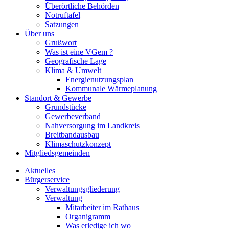
Überörtliche Behörden
Notruftafel
Satzungen
Über uns
Grußwort
Was ist eine VGem ?
Geografische Lage
Klima & Umwelt
Energienutzungsplan
Kommunale Wärmeplanung
Standort & Gewerbe
Grundstücke
Gewerbeverband
Nahversorgung im Landkreis
Breitbandausbau
Klimaschutzkonzept
Mitgliedsgemeinden
Aktuelles
Bürgerservice
Verwaltungsgliederung
Verwaltung
Mitarbeiter im Rathaus
Organigramm
Was erledige ich wo