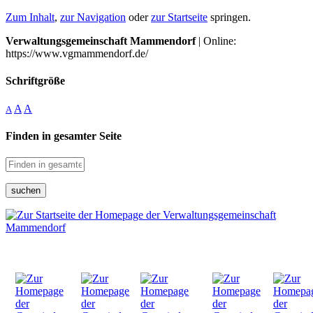
Zum Inhalt
,
zur Navigation
oder
zur Startseite
springen.
Verwaltungsgemeinschaft Mammendorf
| Online:
https://www.vgmammendorf.de/
Schriftgröße
A
A
A
Finden in gesamter Seite
suchen