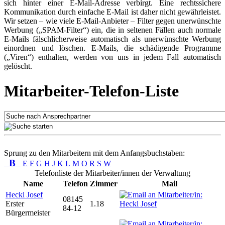
sich hinter einer E-Mail-Adresse verbirgt. Eine rechtssichere
Kommunikation durch einfache E-Mail ist daher nicht gewährleistet.
Wir setzen – wie viele E-Mail-Anbieter – Filter gegen unerwünschte
Werbung („SPAM-Filter“) ein, die in seltenen Fällen auch normale
E-Mails fälschlicherweise automatisch als unerwünschte Werbung
einordnen und löschen. E-Mails, die schädigende Programme
(„Viren“) enthalten, werden von uns in jedem Fall automatisch
gelöscht.
Mitarbeiter-Telefon-Liste
Sprung zu den Mitarbeitern mit dem Anfangsbuchstaben:
B
E
F
G
H
J
K
L
M
O
R
S
W
Telefonliste der Mitarbeiter/innen der Verwaltung
Name
Telefon
Zimmer
Mail
Heckl Josef
08145
Erster
1.18
84-12
Bürgermeister