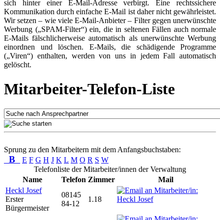
sich hinter einer E-Mail-Adresse verbirgt. Eine rechtssichere
Kommunikation durch einfache E-Mail ist daher nicht gewährleistet.
Wir setzen – wie viele E-Mail-Anbieter – Filter gegen unerwünschte
Werbung („SPAM-Filter“) ein, die in seltenen Fällen auch normale
E-Mails fälschlicherweise automatisch als unerwünschte Werbung
einordnen und löschen. E-Mails, die schädigende Programme
(„Viren“) enthalten, werden von uns in jedem Fall automatisch
gelöscht.
Mitarbeiter-Telefon-Liste
Sprung zu den Mitarbeitern mit dem Anfangsbuchstaben:
B
E
F
G
H
J
K
L
M
O
R
S
W
Telefonliste der Mitarbeiter/innen der Verwaltung
Name
Telefon
Zimmer
Mail
Heckl Josef
08145
Erster
1.18
84-12
Bürgermeister