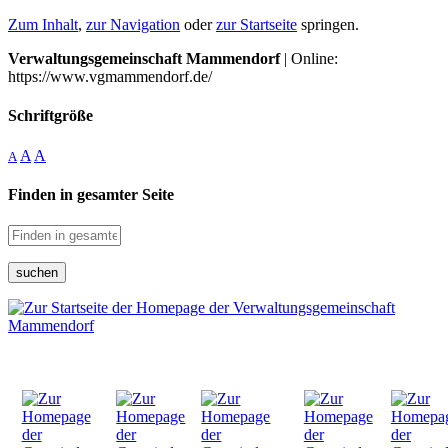
Zum Inhalt
,
zur Navigation
oder
zur Startseite
springen.
Verwaltungsgemeinschaft Mammendorf
| Online:
https://www.vgmammendorf.de/
Schriftgröße
A
A
A
Finden in gesamter Seite
suchen