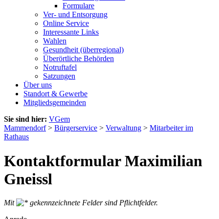
Formulare
Ver- und Entsorgung
Online Service
Interessante Links
Wahlen
Gesundheit (überregional)
Überörtliche Behörden
Notruftafel
Satzungen
Über uns
Standort & Gewerbe
Mitgliedsgemeinden
Sie sind hier:
VGem
Mammendorf
>
Bürgerservice
>
Verwaltung
>
Mitarbeiter im
Rathaus
Kontaktformular Maximilian
Gneissl
Mit
gekennzeichnete Felder sind Pflichtfelder.