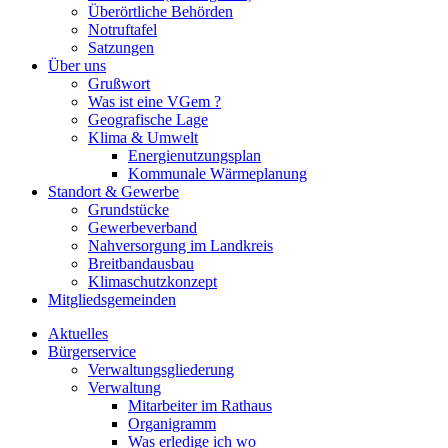
Überörtliche Behörden
Notruftafel
Satzungen
Über uns
Grußwort
Was ist eine VGem ?
Geografische Lage
Klima & Umwelt
Energienutzungsplan
Kommunale Wärmeplanung
Standort & Gewerbe
Grundstücke
Gewerbeverband
Nahversorgung im Landkreis
Breitbandausbau
Klimaschutzkonzept
Mitgliedsgemeinden
Aktuelles
Bürgerservice
Verwaltungsgliederung
Verwaltung
Mitarbeiter im Rathaus
Organigramm
Was erledige ich wo