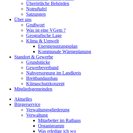
Überörtliche Behörden
Notruftafel
Satzungen
Über uns
Grußwort
Was ist eine VGem ?
Geografische Lage
Klima & Umwelt
Energienutzungsplan
Kommunale Wärmeplanung
Standort & Gewerbe
Grundstücke
Gewerbeverband
Nahversorgung im Landkreis
Breitbandausbau
Klimaschutzkonzept
Mitgliedsgemeinden
Aktuelles
Bürgerservice
Verwaltungsgliederung
Verwaltung
Mitarbeiter im Rathaus
Organigramm
Was erledige ich wo