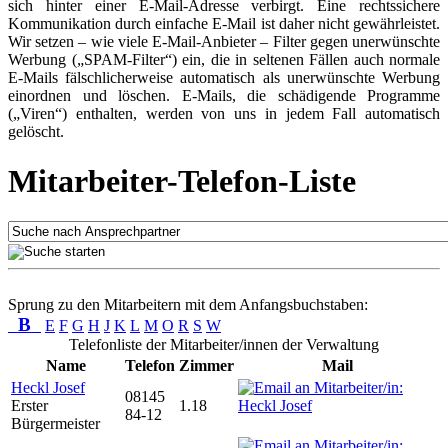
sich hinter einer E-Mail-Adresse verbirgt. Eine rechtssichere
Kommunikation durch einfache E-Mail ist daher nicht gewährleistet.
Wir setzen – wie viele E-Mail-Anbieter – Filter gegen unerwünschte
Werbung („SPAM-Filter“) ein, die in seltenen Fällen auch normale
E-Mails fälschlicherweise automatisch als unerwünschte Werbung
einordnen und löschen. E-Mails, die schädigende Programme
(„Viren“) enthalten, werden von uns in jedem Fall automatisch
gelöscht.
Mitarbeiter-Telefon-Liste
Sprung zu den Mitarbeitern mit dem Anfangsbuchstaben:
B
E
F
G
H
J
K
L
M
O
R
S
W
Telefonliste der Mitarbeiter/innen der Verwaltung
Name
Telefon
Zimmer
Mail
Heckl Josef
08145
Erster
1.18
84-12
Bürgermeister