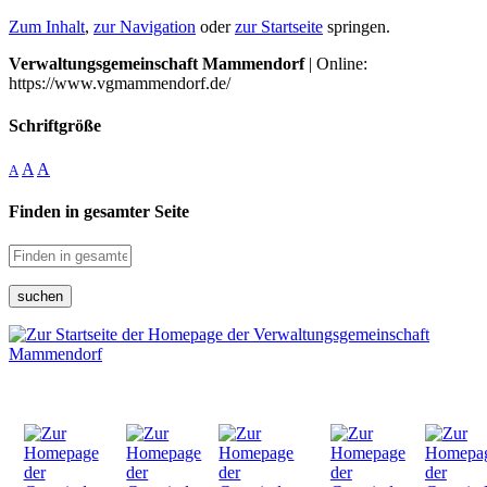
Zum Inhalt
,
zur Navigation
oder
zur Startseite
springen.
Verwaltungsgemeinschaft Mammendorf
| Online:
https://www.vgmammendorf.de/
Schriftgröße
A
A
A
Finden in gesamter Seite
suchen