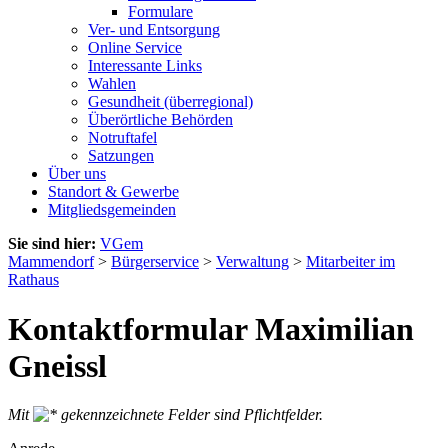
Formulare
Ver- und Entsorgung
Online Service
Interessante Links
Wahlen
Gesundheit (überregional)
Überörtliche Behörden
Notruftafel
Satzungen
Über uns
Standort & Gewerbe
Mitgliedsgemeinden
Sie sind hier:
VGem
Mammendorf
>
Bürgerservice
>
Verwaltung
>
Mitarbeiter im
Rathaus
Kontaktformular Maximilian
Gneissl
Mit
gekennzeichnete Felder sind Pflichtfelder.