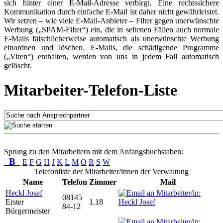
sich hinter einer E-Mail-Adresse verbirgt. Eine rechtssichere
Kommunikation durch einfache E-Mail ist daher nicht gewährleistet.
Wir setzen – wie viele E-Mail-Anbieter – Filter gegen unerwünschte
Werbung („SPAM-Filter“) ein, die in seltenen Fällen auch normale
E-Mails fälschlicherweise automatisch als unerwünschte Werbung
einordnen und löschen. E-Mails, die schädigende Programme
(„Viren“) enthalten, werden von uns in jedem Fall automatisch
gelöscht.
Mitarbeiter-Telefon-Liste
Sprung zu den Mitarbeitern mit dem Anfangsbuchstaben:
B
E
F
G
H
J
K
L
M
O
R
S
W
Telefonliste der Mitarbeiter/innen der Verwaltung
Name
Telefon
Zimmer
Mail
Heckl Josef
08145
Erster
1.18
84-12
Bürgermeister