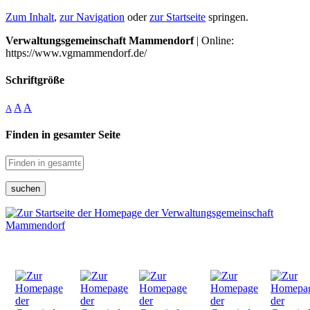
Zum Inhalt
,
zur Navigation
oder
zur Startseite
springen.
Verwaltungsgemeinschaft Mammendorf
| Online:
https://www.vgmammendorf.de/
Schriftgröße
A
A
A
Finden in gesamter Seite
suchen