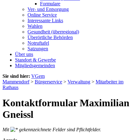
Formulare
Ver- und Entsorgung
Online Service
Interessante Links
Wahlen
Gesundheit (überregional)
Überörtliche Behörden
Notruftafel
Satzungen
Über uns
Standort & Gewerbe
Mitgliedsgemeinden
Sie sind hier:
VGem
Mammendorf
>
Bürgerservice
>
Verwaltung
>
Mitarbeiter im
Rathaus
Kontaktformular Maximilian
Gneissl
Mit
gekennzeichnete Felder sind Pflichtfelder.