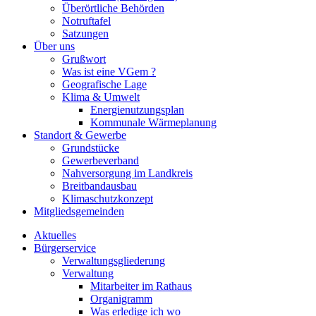
Überörtliche Behörden
Notruftafel
Satzungen
Über uns
Grußwort
Was ist eine VGem ?
Geografische Lage
Klima & Umwelt
Energienutzungsplan
Kommunale Wärmeplanung
Standort & Gewerbe
Grundstücke
Gewerbeverband
Nahversorgung im Landkreis
Breitbandausbau
Klimaschutzkonzept
Mitgliedsgemeinden
Aktuelles
Bürgerservice
Verwaltungsgliederung
Verwaltung
Mitarbeiter im Rathaus
Organigramm
Was erledige ich wo