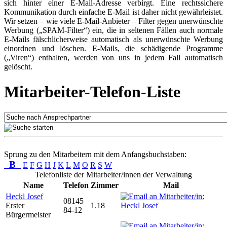
sich hinter einer E-Mail-Adresse verbirgt. Eine rechtssichere
Kommunikation durch einfache E-Mail ist daher nicht gewährleistet.
Wir setzen – wie viele E-Mail-Anbieter – Filter gegen unerwünschte
Werbung („SPAM-Filter“) ein, die in seltenen Fällen auch normale
E-Mails fälschlicherweise automatisch als unerwünschte Werbung
einordnen und löschen. E-Mails, die schädigende Programme
(„Viren“) enthalten, werden von uns in jedem Fall automatisch
gelöscht.
Mitarbeiter-Telefon-Liste
Sprung zu den Mitarbeitern mit dem Anfangsbuchstaben:
B
E
F
G
H
J
K
L
M
O
R
S
W
Telefonliste der Mitarbeiter/innen der Verwaltung
Name
Telefon
Zimmer
Mail
Heckl Josef
08145
Erster
1.18
84-12
Bürgermeister