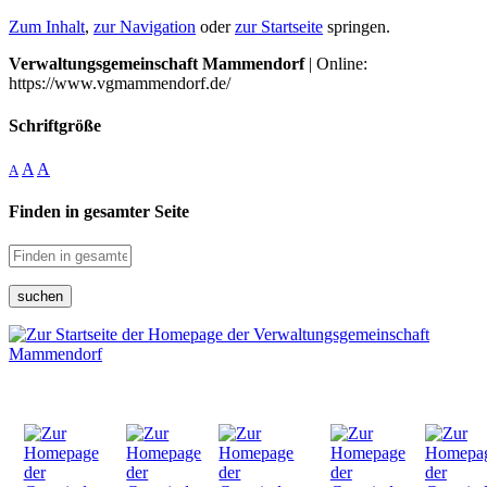
Zum Inhalt
,
zur Navigation
oder
zur Startseite
springen.
Verwaltungsgemeinschaft Mammendorf
| Online:
https://www.vgmammendorf.de/
Schriftgröße
A
A
A
Finden in gesamter Seite
suchen