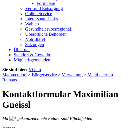
Formulare
Ver- und Entsorgung
Online Service
Interessante Links
Wahlen
Gesundheit (überregional)
Überörtliche Behörden
Notruftafel
Satzungen
Über uns
Standort & Gewerbe
Mitgliedsgemeinden
Sie sind hier:
VGem
Mammendorf
>
Bürgerservice
>
Verwaltung
>
Mitarbeiter im
Rathaus
Kontaktformular Maximilian
Gneissl
Mit
gekennzeichnete Felder sind Pflichtfelder.