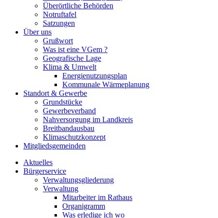
Überörtliche Behörden
Notruftafel
Satzungen
Über uns
Grußwort
Was ist eine VGem ?
Geografische Lage
Klima & Umwelt
Energienutzungsplan
Kommunale Wärmeplanung
Standort & Gewerbe
Grundstücke
Gewerbeverband
Nahversorgung im Landkreis
Breitbandausbau
Klimaschutzkonzept
Mitgliedsgemeinden
Aktuelles
Bürgerservice
Verwaltungsgliederung
Verwaltung
Mitarbeiter im Rathaus
Organigramm
Was erledige ich wo