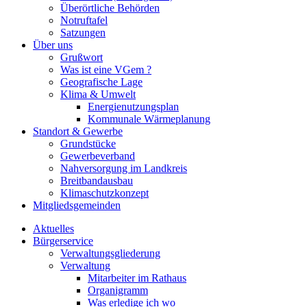
Überörtliche Behörden
Notruftafel
Satzungen
Über uns
Grußwort
Was ist eine VGem ?
Geografische Lage
Klima & Umwelt
Energienutzungsplan
Kommunale Wärmeplanung
Standort & Gewerbe
Grundstücke
Gewerbeverband
Nahversorgung im Landkreis
Breitbandausbau
Klimaschutzkonzept
Mitgliedsgemeinden
Aktuelles
Bürgerservice
Verwaltungsgliederung
Verwaltung
Mitarbeiter im Rathaus
Organigramm
Was erledige ich wo