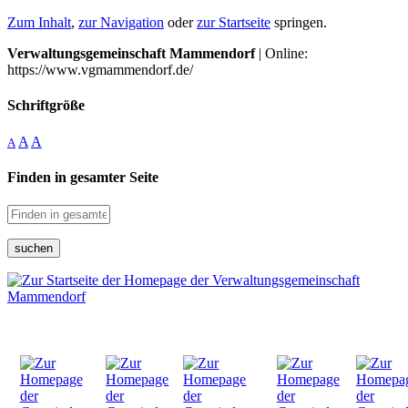
Zum Inhalt
,
zur Navigation
oder
zur Startseite
springen.
Verwaltungsgemeinschaft Mammendorf
| Online:
https://www.vgmammendorf.de/
Schriftgröße
A
A
A
Finden in gesamter Seite
suchen