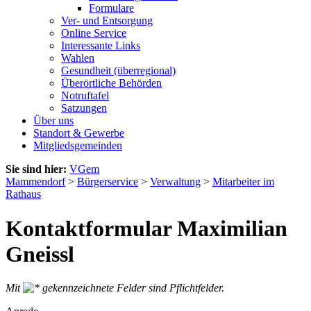
Formulare
Ver- und Entsorgung
Online Service
Interessante Links
Wahlen
Gesundheit (überregional)
Überörtliche Behörden
Notruftafel
Satzungen
Über uns
Standort & Gewerbe
Mitgliedsgemeinden
Sie sind hier:
VGem
Mammendorf
>
Bürgerservice
>
Verwaltung
>
Mitarbeiter im
Rathaus
Kontaktformular Maximilian
Gneissl
Mit
gekennzeichnete Felder sind Pflichtfelder.