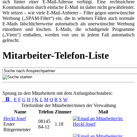
sich hinter einer E-Mail-Adresse verbirgt. Eine rechtssichere
Kommunikation durch einfache E-Mail ist daher nicht gewährleistet.
Wir setzen – wie viele E-Mail-Anbieter – Filter gegen unerwünschte
Werbung („SPAM-Filter“) ein, die in seltenen Fällen auch normale
E-Mails fälschlicherweise automatisch als unerwünschte Werbung
einordnen und löschen. E-Mails, die schädigende Programme
(„Viren“) enthalten, werden von uns in jedem Fall automatisch
gelöscht.
Mitarbeiter-Telefon-Liste
Sprung zu den Mitarbeitern mit dem Anfangsbuchstaben:
B
E
F
G
H
J
K
L
M
O
R
S
W
Telefonliste der Mitarbeiter/innen der Verwaltung
Name
Telefon
Zimmer
Mail
Heckl Josef
08145
Erster
1.18
84-12
Bürgermeister