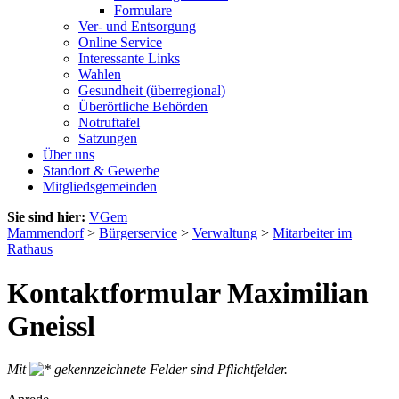
Formulare
Ver- und Entsorgung
Online Service
Interessante Links
Wahlen
Gesundheit (überregional)
Überörtliche Behörden
Notruftafel
Satzungen
Über uns
Standort & Gewerbe
Mitgliedsgemeinden
Sie sind hier:
VGem
Mammendorf
>
Bürgerservice
>
Verwaltung
>
Mitarbeiter im
Rathaus
Kontaktformular Maximilian
Gneissl
Mit
gekennzeichnete Felder sind Pflichtfelder.