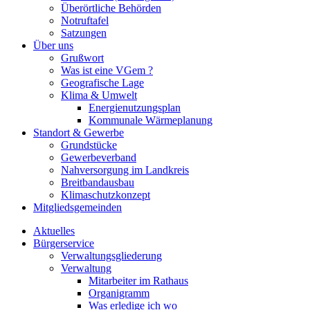
Überörtliche Behörden
Notruftafel
Satzungen
Über uns
Grußwort
Was ist eine VGem ?
Geografische Lage
Klima & Umwelt
Energienutzungsplan
Kommunale Wärmeplanung
Standort & Gewerbe
Grundstücke
Gewerbeverband
Nahversorgung im Landkreis
Breitbandausbau
Klimaschutzkonzept
Mitgliedsgemeinden
Aktuelles
Bürgerservice
Verwaltungsgliederung
Verwaltung
Mitarbeiter im Rathaus
Organigramm
Was erledige ich wo