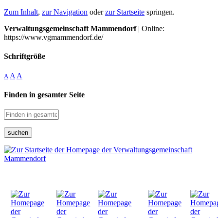
Zum Inhalt
,
zur Navigation
oder
zur Startseite
springen.
Verwaltungsgemeinschaft Mammendorf
| Online:
https://www.vgmammendorf.de/
Schriftgröße
A
A
A
Finden in gesamter Seite
suchen