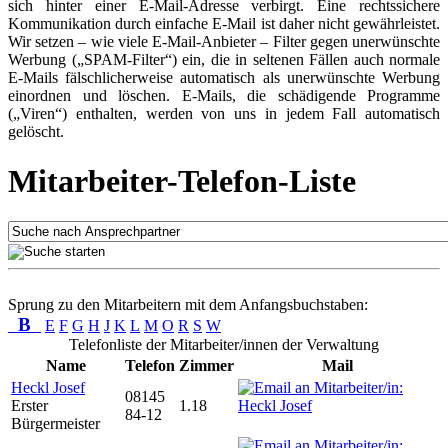
sich hinter einer E-Mail-Adresse verbirgt. Eine rechtssichere
Kommunikation durch einfache E-Mail ist daher nicht gewährleistet.
Wir setzen – wie viele E-Mail-Anbieter – Filter gegen unerwünschte
Werbung („SPAM-Filter“) ein, die in seltenen Fällen auch normale
E-Mails fälschlicherweise automatisch als unerwünschte Werbung
einordnen und löschen. E-Mails, die schädigende Programme
(„Viren“) enthalten, werden von uns in jedem Fall automatisch
gelöscht.
Mitarbeiter-Telefon-Liste
Sprung zu den Mitarbeitern mit dem Anfangsbuchstaben:
B
E
F
G
H
J
K
L
M
O
R
S
W
Telefonliste der Mitarbeiter/innen der Verwaltung
Name
Telefon
Zimmer
Mail
Heckl Josef
08145
Erster
1.18
84-12
Bürgermeister