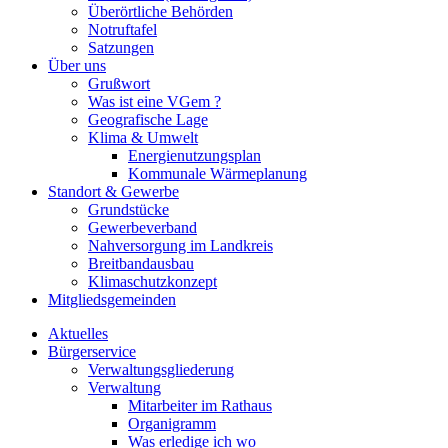
Überörtliche Behörden
Notruftafel
Satzungen
Über uns
Grußwort
Was ist eine VGem ?
Geografische Lage
Klima & Umwelt
Energienutzungsplan
Kommunale Wärmeplanung
Standort & Gewerbe
Grundstücke
Gewerbeverband
Nahversorgung im Landkreis
Breitbandausbau
Klimaschutzkonzept
Mitgliedsgemeinden
Aktuelles
Bürgerservice
Verwaltungsgliederung
Verwaltung
Mitarbeiter im Rathaus
Organigramm
Was erledige ich wo