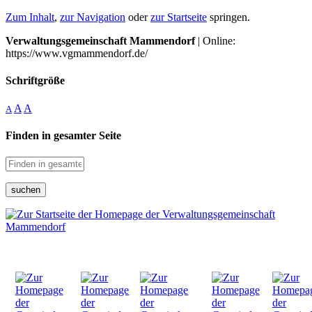
Zum Inhalt
,
zur Navigation
oder
zur Startseite
springen.
Verwaltungsgemeinschaft Mammendorf
| Online:
https://www.vgmammendorf.de/
Schriftgröße
A
A
A
Finden in gesamter Seite
suchen