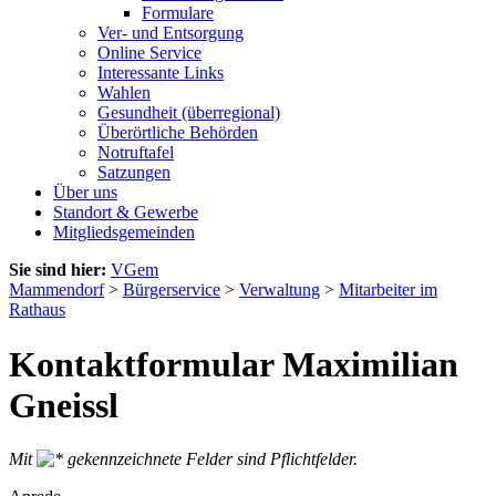
Formulare
Ver- und Entsorgung
Online Service
Interessante Links
Wahlen
Gesundheit (überregional)
Überörtliche Behörden
Notruftafel
Satzungen
Über uns
Standort & Gewerbe
Mitgliedsgemeinden
Sie sind hier:
VGem
Mammendorf
>
Bürgerservice
>
Verwaltung
>
Mitarbeiter im
Rathaus
Kontaktformular Maximilian
Gneissl
Mit
gekennzeichnete Felder sind Pflichtfelder.