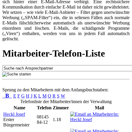
sich hinter einer E-Mail-Adresse verbirgt. Eine rechtssichere
Kommunikation durch einfache E-Mail ist daher nicht gewährleistet.
Wir setzen – wie viele E-Mail-Anbieter – Filter gegen unerwünschte
Werbung („SPAM-Filter“) ein, die in seltenen Fällen auch normale
E-Mails fälschlicherweise automatisch als unerwünschte Werbung
einordnen und löschen. E-Mails, die schädigende Programme
(„Viren“) enthalten, werden von uns in jedem Fall automatisch
gelöscht.
Mitarbeiter-Telefon-Liste
Sprung zu den Mitarbeitern mit dem Anfangsbuchstaben:
B
E
F
G
H
J
K
L
M
O
R
S
W
Telefonliste der Mitarbeiter/innen der Verwaltung
Name
Telefon
Zimmer
Mail
Heckl Josef
08145
Erster
1.18
84-12
Bürgermeister