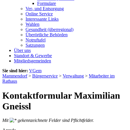
Formulare
Ver- und Entsorgung
Online Service
Interessante Links
Wahlen
Gesundheit (überregional)
Überörtliche Behörden
Notruftafel
Satzungen
Über uns
Standort & Gewerbe
Mitgliedsgemeinden
Sie sind hier:
VGem
Mammendorf
>
Bürgerservice
>
Verwaltung
>
Mitarbeiter im
Rathaus
Kontaktformular Maximilian
Gneissl
Mit
gekennzeichnete Felder sind Pflichtfelder.