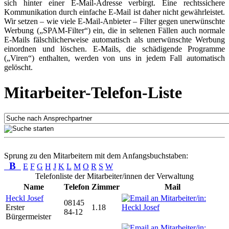
sich hinter einer E-Mail-Adresse verbirgt. Eine rechtssichere
Kommunikation durch einfache E-Mail ist daher nicht gewährleistet.
Wir setzen – wie viele E-Mail-Anbieter – Filter gegen unerwünschte
Werbung („SPAM-Filter“) ein, die in seltenen Fällen auch normale
E-Mails fälschlicherweise automatisch als unerwünschte Werbung
einordnen und löschen. E-Mails, die schädigende Programme
(„Viren“) enthalten, werden von uns in jedem Fall automatisch
gelöscht.
Mitarbeiter-Telefon-Liste
Sprung zu den Mitarbeitern mit dem Anfangsbuchstaben:
B
E
F
G
H
J
K
L
M
O
R
S
W
Telefonliste der Mitarbeiter/innen der Verwaltung
Name
Telefon
Zimmer
Mail
Heckl Josef
08145
Erster
1.18
84-12
Bürgermeister