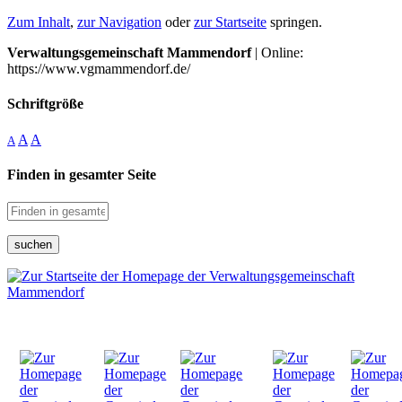
Zum Inhalt
,
zur Navigation
oder
zur Startseite
springen.
Verwaltungsgemeinschaft Mammendorf
| Online:
https://www.vgmammendorf.de/
Schriftgröße
A
A
A
Finden in gesamter Seite
suchen