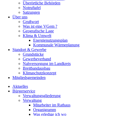
Überörtliche Behörden
Notruftafel
Satzungen
Über uns
Grußwort
Was ist eine VGem ?
Geografische Lage
Klima & Umwelt
Energienutzungsplan
Kommunale Wärmeplanung
Standort & Gewerbe
Grundstücke
Gewerbeverband
Nahversorgung im Landkreis
Breitbandausbau
Klimaschutzkonzept
Mitgliedsgemeinden
Aktuelles
Bürgerservice
Verwaltungsgliederung
Verwaltung
Mitarbeiter im Rathaus
Organigramm
Was erledige ich wo