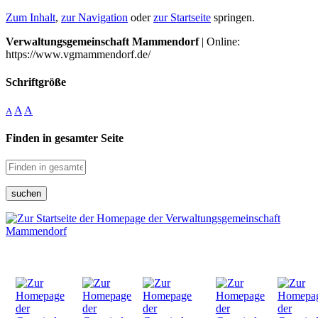
Zum Inhalt
,
zur Navigation
oder
zur Startseite
springen.
Verwaltungsgemeinschaft Mammendorf
| Online:
https://www.vgmammendorf.de/
Schriftgröße
A
A
A
Finden in gesamter Seite
suchen