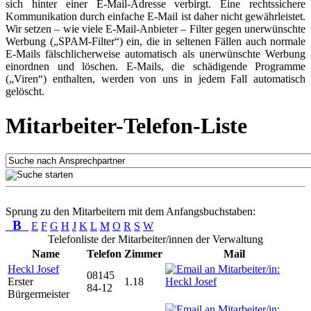
sich hinter einer E-Mail-Adresse verbirgt. Eine rechtssichere
Kommunikation durch einfache E-Mail ist daher nicht gewährleistet.
Wir setzen – wie viele E-Mail-Anbieter – Filter gegen unerwünschte
Werbung („SPAM-Filter“) ein, die in seltenen Fällen auch normale
E-Mails fälschlicherweise automatisch als unerwünschte Werbung
einordnen und löschen. E-Mails, die schädigende Programme
(„Viren“) enthalten, werden von uns in jedem Fall automatisch
gelöscht.
Mitarbeiter-Telefon-Liste
Sprung zu den Mitarbeitern mit dem Anfangsbuchstaben:
B
E
F
G
H
J
K
L
M
O
R
S
W
Telefonliste der Mitarbeiter/innen der Verwaltung
Name
Telefon
Zimmer
Mail
Heckl Josef
08145
Erster
1.18
84-12
Bürgermeister