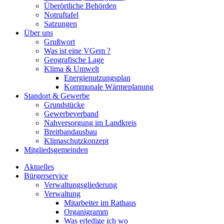
Überörtliche Behörden
Notruftafel
Satzungen
Über uns
Grußwort
Was ist eine VGem ?
Geografische Lage
Klima & Umwelt
Energienutzungsplan
Kommunale Wärmeplanung
Standort & Gewerbe
Grundstücke
Gewerbeverband
Nahversorgung im Landkreis
Breitbandausbau
Klimaschutzkonzept
Mitgliedsgemeinden
Aktuelles
Bürgerservice
Verwaltungsgliederung
Verwaltung
Mitarbeiter im Rathaus
Organigramm
Was erledige ich wo