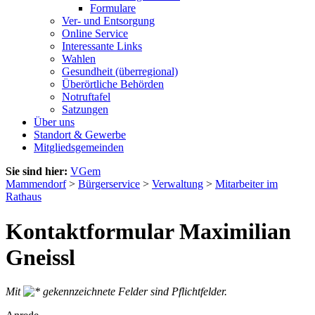
Formulare
Ver- und Entsorgung
Online Service
Interessante Links
Wahlen
Gesundheit (überregional)
Überörtliche Behörden
Notruftafel
Satzungen
Über uns
Standort & Gewerbe
Mitgliedsgemeinden
Sie sind hier:
VGem
Mammendorf
>
Bürgerservice
>
Verwaltung
>
Mitarbeiter im
Rathaus
Kontaktformular Maximilian
Gneissl
Mit
gekennzeichnete Felder sind Pflichtfelder.