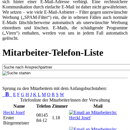
sich hinter einer E-Mail-Adresse verbirgt. Eine rechtssichere
Kommunikation durch einfache E-Mail ist daher nicht gewährleistet.
Wir setzen – wie viele E-Mail-Anbieter – Filter gegen unerwünschte
Werbung („SPAM-Filter“) ein, die in seltenen Fällen auch normale
E-Mails fälschlicherweise automatisch als unerwünschte Werbung
einordnen und löschen. E-Mails, die schädigende Programme
(„Viren“) enthalten, werden von uns in jedem Fall automatisch
gelöscht.
Mitarbeiter-Telefon-Liste
Sprung zu den Mitarbeitern mit dem Anfangsbuchstaben:
B
E
F
G
H
J
K
L
M
O
R
S
W
Telefonliste der Mitarbeiter/innen der Verwaltung
Name
Telefon
Zimmer
Mail
Heckl Josef
08145
Erster
1.18
84-12
Bürgermeister