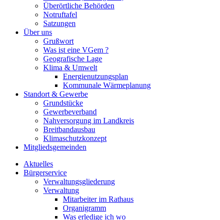
Überörtliche Behörden
Notruftafel
Satzungen
Über uns
Grußwort
Was ist eine VGem ?
Geografische Lage
Klima & Umwelt
Energienutzungsplan
Kommunale Wärmeplanung
Standort & Gewerbe
Grundstücke
Gewerbeverband
Nahversorgung im Landkreis
Breitbandausbau
Klimaschutzkonzept
Mitgliedsgemeinden
Aktuelles
Bürgerservice
Verwaltungsgliederung
Verwaltung
Mitarbeiter im Rathaus
Organigramm
Was erledige ich wo