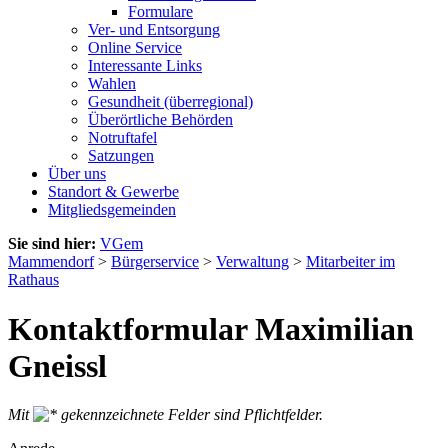
Formulare
Ver- und Entsorgung
Online Service
Interessante Links
Wahlen
Gesundheit (überregional)
Überörtliche Behörden
Notruftafel
Satzungen
Über uns
Standort & Gewerbe
Mitgliedsgemeinden
Sie sind hier:
VGem
Mammendorf
>
Bürgerservice
>
Verwaltung
>
Mitarbeiter im
Rathaus
Kontaktformular Maximilian
Gneissl
Mit
gekennzeichnete Felder sind Pflichtfelder.