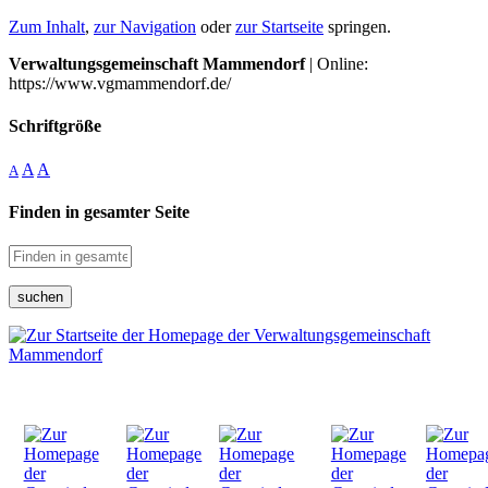
Zum Inhalt
,
zur Navigation
oder
zur Startseite
springen.
Verwaltungsgemeinschaft Mammendorf
| Online:
https://www.vgmammendorf.de/
Schriftgröße
A
A
A
Finden in gesamter Seite
suchen