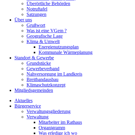
Überörtliche Behörden
Notruftafel
Satzungen
Über uns
Grußwort
Was ist eine VGem ?
Geografische Lage
Klima & Umwelt
Energienutzungsplan
Kommunale Wärmeplanung
Standort & Gewerbe
Grundstücke
Gewerbeverband
Nahversorgung im Landkreis
Breitbandausbau
Klimaschutzkonzept
Mitgliedsgemeinden
Aktuelles
Bürgerservice
Verwaltungsgliederung
Verwaltung
Mitarbeiter im Rathaus
Organigramm
Was erledige ich wo