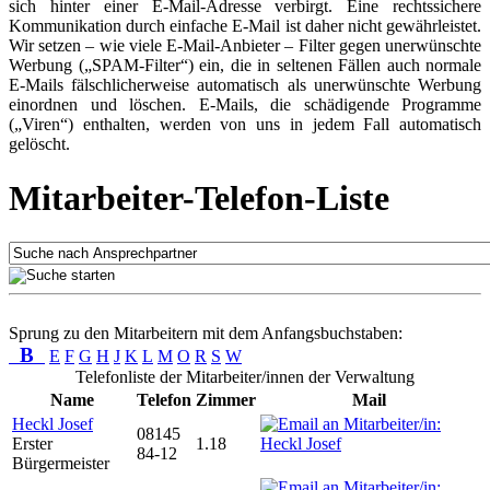
sich hinter einer E-Mail-Adresse verbirgt. Eine rechtssichere
Kommunikation durch einfache E-Mail ist daher nicht gewährleistet.
Wir setzen – wie viele E-Mail-Anbieter – Filter gegen unerwünschte
Werbung („SPAM-Filter“) ein, die in seltenen Fällen auch normale
E-Mails fälschlicherweise automatisch als unerwünschte Werbung
einordnen und löschen. E-Mails, die schädigende Programme
(„Viren“) enthalten, werden von uns in jedem Fall automatisch
gelöscht.
Mitarbeiter-Telefon-Liste
Sprung zu den Mitarbeitern mit dem Anfangsbuchstaben:
B
E
F
G
H
J
K
L
M
O
R
S
W
Telefonliste der Mitarbeiter/innen der Verwaltung
Name
Telefon
Zimmer
Mail
Heckl Josef
08145
Erster
1.18
84-12
Bürgermeister