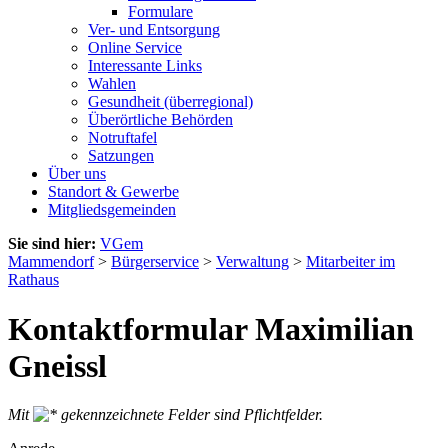
Formulare
Ver- und Entsorgung
Online Service
Interessante Links
Wahlen
Gesundheit (überregional)
Überörtliche Behörden
Notruftafel
Satzungen
Über uns
Standort & Gewerbe
Mitgliedsgemeinden
Sie sind hier:
VGem
Mammendorf
>
Bürgerservice
>
Verwaltung
>
Mitarbeiter im
Rathaus
Kontaktformular Maximilian
Gneissl
Mit
gekennzeichnete Felder sind Pflichtfelder.