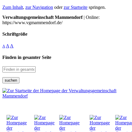
Zum Inhalt
,
zur Navigation
oder
zur Startseite
springen.
Verwaltungsgemeinschaft Mammendorf
| Online:
https://www.vgmammendorf.de/
Schriftgröße
A
A
A
Finden in gesamter Seite
suchen