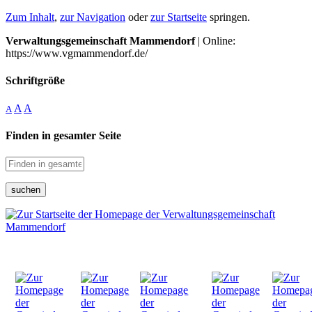
Zum Inhalt
,
zur Navigation
oder
zur Startseite
springen.
Verwaltungsgemeinschaft Mammendorf
| Online:
https://www.vgmammendorf.de/
Schriftgröße
A
A
A
Finden in gesamter Seite
suchen