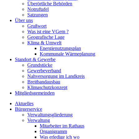
Überörtliche Behörden
Notruftafel
Satzungen
Über uns
Grußwort
Was ist eine VGem ?
Geografische Lage
Klima & Umwelt
Energienutzungsplan
Kommunale Wärmeplanung
Standort & Gewerbe
Grundstücke
Gewerbeverband
Nahversorgung im Landkreis
Breitbandausbau
Klimaschutzkonzept
Mitgliedsgemeinden
Aktuelles
Bürgerservice
Verwaltungsgliederung
Verwaltung
Mitarbeiter im Rathaus
Organigramm
Was erledige ich wo