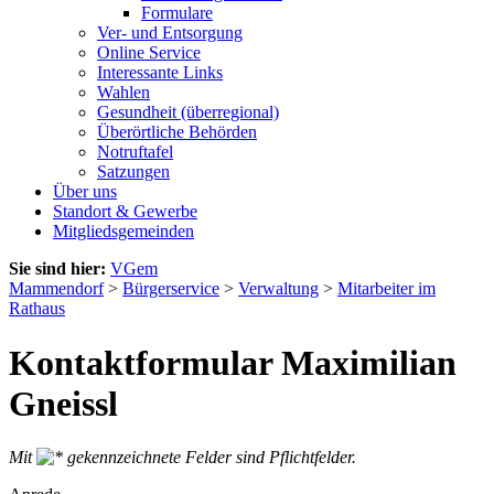
Formulare
Ver- und Entsorgung
Online Service
Interessante Links
Wahlen
Gesundheit (überregional)
Überörtliche Behörden
Notruftafel
Satzungen
Über uns
Standort & Gewerbe
Mitgliedsgemeinden
Sie sind hier:
VGem
Mammendorf
>
Bürgerservice
>
Verwaltung
>
Mitarbeiter im
Rathaus
Kontaktformular Maximilian
Gneissl
Mit
gekennzeichnete Felder sind Pflichtfelder.