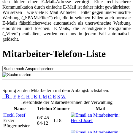
sich hinter einer E-Mail-Adresse verbirgt. Eine rechtssichere
Kommunikation durch einfache E-Mail ist daher nicht gewährleistet.
Wir setzen – wie viele E-Mail-Anbieter – Filter gegen unerwünschte
Werbung („SPAM-Filter“) ein, die in seltenen Fällen auch normale
E-Mails fälschlicherweise automatisch als unerwünschte Werbung
einordnen und löschen. E-Mails, die schädigende Programme
(„Viren“) enthalten, werden von uns in jedem Fall automatisch
gelöscht.
Mitarbeiter-Telefon-Liste
Sprung zu den Mitarbeitern mit dem Anfangsbuchstaben:
B
E
F
G
H
J
K
L
M
O
R
S
W
Telefonliste der Mitarbeiter/innen der Verwaltung
Name
Telefon
Zimmer
Mail
Heckl Josef
08145
Erster
1.18
84-12
Bürgermeister