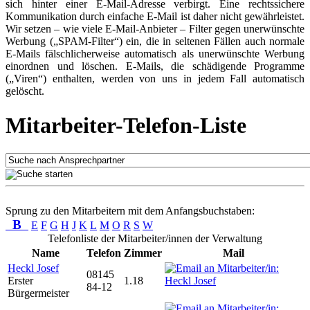
sich hinter einer E-Mail-Adresse verbirgt. Eine rechtssichere
Kommunikation durch einfache E-Mail ist daher nicht gewährleistet.
Wir setzen – wie viele E-Mail-Anbieter – Filter gegen unerwünschte
Werbung („SPAM-Filter“) ein, die in seltenen Fällen auch normale
E-Mails fälschlicherweise automatisch als unerwünschte Werbung
einordnen und löschen. E-Mails, die schädigende Programme
(„Viren“) enthalten, werden von uns in jedem Fall automatisch
gelöscht.
Mitarbeiter-Telefon-Liste
Sprung zu den Mitarbeitern mit dem Anfangsbuchstaben:
B
E
F
G
H
J
K
L
M
O
R
S
W
Telefonliste der Mitarbeiter/innen der Verwaltung
Name
Telefon
Zimmer
Mail
Heckl Josef
08145
Erster
1.18
84-12
Bürgermeister