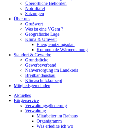
Überörtliche Behörden
Notruftafel
Satzungen
Über uns
Grußwort
Was ist eine VGem ?
Geografische Lage
Klima & Umwelt
Energienutzungsplan
Kommunale Wärmeplanung
Standort & Gewerbe
Grundstücke
Gewerbeverband
Nahversorgung im Landkreis
Breitbandausbau
Klimaschutzkonzept
Mitgliedsgemeinden
Aktuelles
Bürgerservice
Verwaltungsgliederung
Verwaltung
Mitarbeiter im Rathaus
Organigramm
Was erledige ich wo