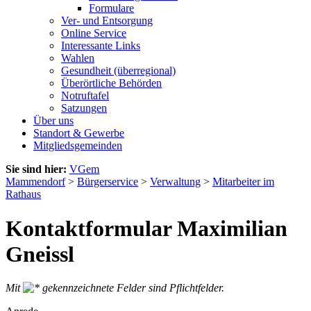
Formulare
Ver- und Entsorgung
Online Service
Interessante Links
Wahlen
Gesundheit (überregional)
Überörtliche Behörden
Notruftafel
Satzungen
Über uns
Standort & Gewerbe
Mitgliedsgemeinden
Sie sind hier:
VGem
Mammendorf
>
Bürgerservice
>
Verwaltung
>
Mitarbeiter im
Rathaus
Kontaktformular Maximilian
Gneissl
Mit
gekennzeichnete Felder sind Pflichtfelder.