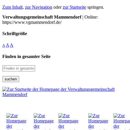
Zum Inhalt
,
zur Navigation
oder
zur Startseite
springen.
Verwaltungsgemeinschaft Mammendorf
| Online:
https://www.vgmammendorf.de/
Schriftgröße
A
A
A
Finden in gesamter Seite
suchen