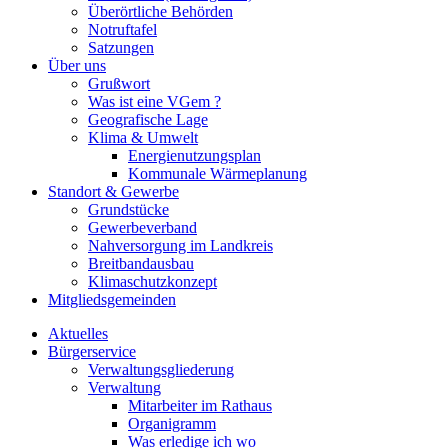
Überörtliche Behörden
Notruftafel
Satzungen
Über uns
Grußwort
Was ist eine VGem ?
Geografische Lage
Klima & Umwelt
Energienutzungsplan
Kommunale Wärmeplanung
Standort & Gewerbe
Grundstücke
Gewerbeverband
Nahversorgung im Landkreis
Breitbandausbau
Klimaschutzkonzept
Mitgliedsgemeinden
Aktuelles
Bürgerservice
Verwaltungsgliederung
Verwaltung
Mitarbeiter im Rathaus
Organigramm
Was erledige ich wo