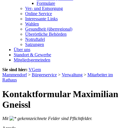
Formulare
Ver- und Entsorgung
Online Service
Interessante Links
Wahlen
Gesundheit (überregional)
Überörtliche Behörden
Notruftafel
Satzungen
Über uns
Standort & Gewerbe
Mitgliedsgemeinden
Sie sind hier:
VGem
Mammendorf
>
Bürgerservice
>
Verwaltung
>
Mitarbeiter im
Rathaus
Kontaktformular Maximilian
Gneissl
Mit
gekennzeichnete Felder sind Pflichtfelder.