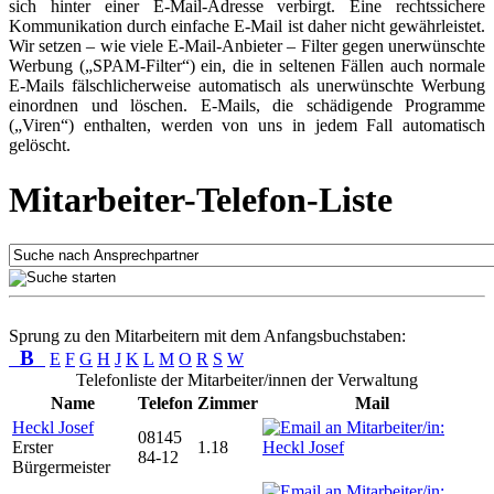
sich hinter einer E-Mail-Adresse verbirgt. Eine rechtssichere
Kommunikation durch einfache E-Mail ist daher nicht gewährleistet.
Wir setzen – wie viele E-Mail-Anbieter – Filter gegen unerwünschte
Werbung („SPAM-Filter“) ein, die in seltenen Fällen auch normale
E-Mails fälschlicherweise automatisch als unerwünschte Werbung
einordnen und löschen. E-Mails, die schädigende Programme
(„Viren“) enthalten, werden von uns in jedem Fall automatisch
gelöscht.
Mitarbeiter-Telefon-Liste
Sprung zu den Mitarbeitern mit dem Anfangsbuchstaben:
B
E
F
G
H
J
K
L
M
O
R
S
W
Telefonliste der Mitarbeiter/innen der Verwaltung
Name
Telefon
Zimmer
Mail
Heckl Josef
08145
Erster
1.18
84-12
Bürgermeister