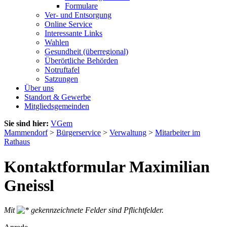
Formulare
Ver- und Entsorgung
Online Service
Interessante Links
Wahlen
Gesundheit (überregional)
Überörtliche Behörden
Notruftafel
Satzungen
Über uns
Standort & Gewerbe
Mitgliedsgemeinden
Sie sind hier:
VGem
Mammendorf
>
Bürgerservice
>
Verwaltung
>
Mitarbeiter im
Rathaus
Kontaktformular Maximilian
Gneissl
Mit
gekennzeichnete Felder sind Pflichtfelder.