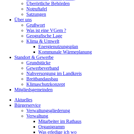
Überörtliche Behörden
Notruftafel
Satzungen
Über uns
Grußwort
Was ist eine VGem ?
Geografische Lage
Klima & Umwelt
Energienutzungsplan
Kommunale Wärmeplanung
Standort & Gewerbe
Grundstücke
Gewerbeverband
Nahversorgung im Landkreis
Breitbandausbau
Klimaschutzkonzept
Mitgliedsgemeinden
Aktuelles
Bürgerservice
Verwaltungsgliederung
Verwaltung
Mitarbeiter im Rathaus
Organigramm
Was erledige ich wo