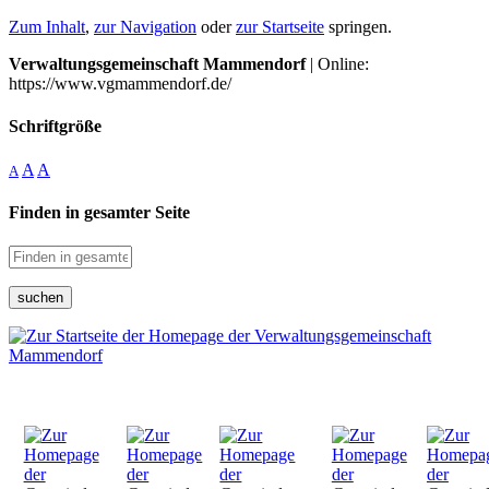
Zum Inhalt
,
zur Navigation
oder
zur Startseite
springen.
Verwaltungsgemeinschaft Mammendorf
| Online:
https://www.vgmammendorf.de/
Schriftgröße
A
A
A
Finden in gesamter Seite
suchen