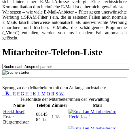
sich hinter einer E-Mail-Adresse verbirgt. Eine rechtssichere
Kommunikation durch einfache E-Mail ist daher nicht gewährleistet.
Wir setzen – wie viele E-Mail-Anbieter – Filter gegen unerwünschte
Werbung („SPAM-Filter“) ein, die in seltenen Fällen auch normale
E-Mails fälschlicherweise automatisch als unerwünschte Werbung
einordnen und löschen. E-Mails, die schädigende Programme
(„Viren“) enthalten, werden von uns in jedem Fall automatisch
gelöscht.
Mitarbeiter-Telefon-Liste
Sprung zu den Mitarbeitern mit dem Anfangsbuchstaben:
B
E
F
G
H
J
K
L
M
O
R
S
W
Telefonliste der Mitarbeiter/innen der Verwaltung
Name
Telefon
Zimmer
Mail
Heckl Josef
08145
Erster
1.18
84-12
Bürgermeister