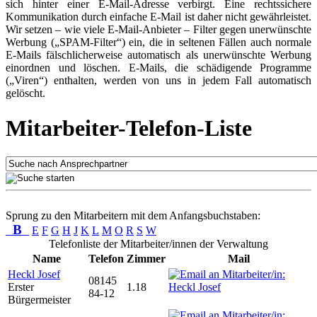
sich hinter einer E-Mail-Adresse verbirgt. Eine rechtssichere
Kommunikation durch einfache E-Mail ist daher nicht gewährleistet.
Wir setzen – wie viele E-Mail-Anbieter – Filter gegen unerwünschte
Werbung („SPAM-Filter“) ein, die in seltenen Fällen auch normale
E-Mails fälschlicherweise automatisch als unerwünschte Werbung
einordnen und löschen. E-Mails, die schädigende Programme
(„Viren“) enthalten, werden von uns in jedem Fall automatisch
gelöscht.
Mitarbeiter-Telefon-Liste
Sprung zu den Mitarbeitern mit dem Anfangsbuchstaben:
B
E
F
G
H
J
K
L
M
O
R
S
W
Telefonliste der Mitarbeiter/innen der Verwaltung
Name
Telefon
Zimmer
Mail
Heckl Josef
08145
Erster
1.18
84-12
Bürgermeister