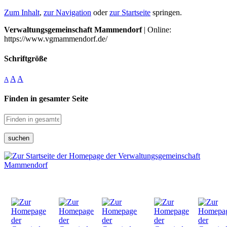
Zum Inhalt
,
zur Navigation
oder
zur Startseite
springen.
Verwaltungsgemeinschaft Mammendorf
| Online:
https://www.vgmammendorf.de/
Schriftgröße
A
A
A
Finden in gesamter Seite
suchen