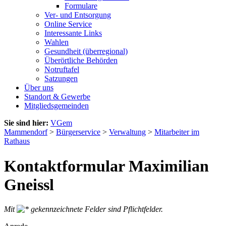
Formulare
Ver- und Entsorgung
Online Service
Interessante Links
Wahlen
Gesundheit (überregional)
Überörtliche Behörden
Notruftafel
Satzungen
Über uns
Standort & Gewerbe
Mitgliedsgemeinden
Sie sind hier:
VGem
Mammendorf
>
Bürgerservice
>
Verwaltung
>
Mitarbeiter im
Rathaus
Kontaktformular Maximilian
Gneissl
Mit
gekennzeichnete Felder sind Pflichtfelder.