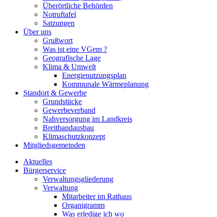
Überörtliche Behörden
Notruftafel
Satzungen
Über uns
Grußwort
Was ist eine VGem ?
Geografische Lage
Klima & Umwelt
Energienutzungsplan
Kommunale Wärmeplanung
Standort & Gewerbe
Grundstücke
Gewerbeverband
Nahversorgung im Landkreis
Breitbandausbau
Klimaschutzkonzept
Mitgliedsgemeinden
Aktuelles
Bürgerservice
Verwaltungsgliederung
Verwaltung
Mitarbeiter im Rathaus
Organigramm
Was erledige ich wo