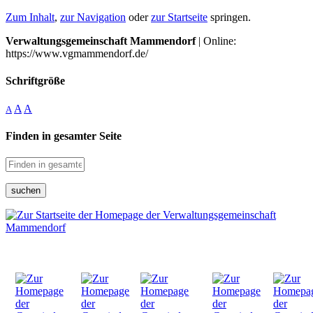
Zum Inhalt
,
zur Navigation
oder
zur Startseite
springen.
Verwaltungsgemeinschaft Mammendorf
| Online:
https://www.vgmammendorf.de/
Schriftgröße
A
A
A
Finden in gesamter Seite
suchen