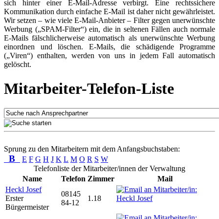
sich hinter einer E-Mail-Adresse verbirgt. Eine rechtssichere
Kommunikation durch einfache E-Mail ist daher nicht gewährleistet.
Wir setzen – wie viele E-Mail-Anbieter – Filter gegen unerwünschte
Werbung („SPAM-Filter“) ein, die in seltenen Fällen auch normale
E-Mails fälschlicherweise automatisch als unerwünschte Werbung
einordnen und löschen. E-Mails, die schädigende Programme
(„Viren“) enthalten, werden von uns in jedem Fall automatisch
gelöscht.
Mitarbeiter-Telefon-Liste
Sprung zu den Mitarbeitern mit dem Anfangsbuchstaben:
B
E
F
G
H
J
K
L
M
O
R
S
W
Telefonliste der Mitarbeiter/innen der Verwaltung
Name
Telefon
Zimmer
Mail
Heckl Josef
08145
Erster
1.18
84-12
Bürgermeister