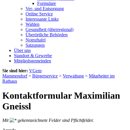
Formulare
Ver- und Entsorgung
Online Service
Interessante Links
Wahlen
Gesundheit (überregional)
Überörtliche Behörden
Notruftafel
Satzungen
Über uns
Standort & Gewerbe
Mitgliedsgemeinden
Sie sind hier:
VGem
Mammendorf
>
Bürgerservice
>
Verwaltung
>
Mitarbeiter im
Rathaus
Kontaktformular Maximilian
Gneissl
Mit
gekennzeichnete Felder sind Pflichtfelder.