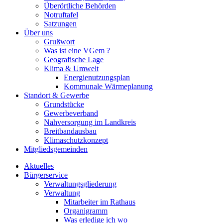
Überörtliche Behörden
Notruftafel
Satzungen
Über uns
Grußwort
Was ist eine VGem ?
Geografische Lage
Klima & Umwelt
Energienutzungsplan
Kommunale Wärmeplanung
Standort & Gewerbe
Grundstücke
Gewerbeverband
Nahversorgung im Landkreis
Breitbandausbau
Klimaschutzkonzept
Mitgliedsgemeinden
Aktuelles
Bürgerservice
Verwaltungsgliederung
Verwaltung
Mitarbeiter im Rathaus
Organigramm
Was erledige ich wo