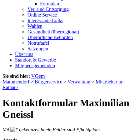
Formulare
Ver- und Entsorgung
Online Service
Interessante Links
Wahlen
Gesundheit (überregional)
Überörtliche Behörden
Notruftafel
Satzungen
Über uns
Standort & Gewerbe
Mitgliedsgemeinden
Sie sind hier:
VGem
Mammendorf
>
Bürgerservice
>
Verwaltung
>
Mitarbeiter im
Rathaus
Kontaktformular Maximilian
Gneissl
Mit
gekennzeichnete Felder sind Pflichtfelder.