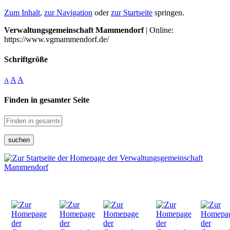
Zum Inhalt
,
zur Navigation
oder
zur Startseite
springen.
Verwaltungsgemeinschaft Mammendorf
| Online:
https://www.vgmammendorf.de/
Schriftgröße
A
A
A
Finden in gesamter Seite
suchen