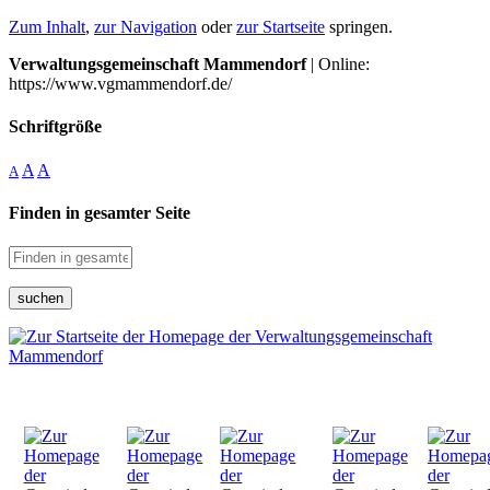
Zum Inhalt
,
zur Navigation
oder
zur Startseite
springen.
Verwaltungsgemeinschaft Mammendorf
| Online:
https://www.vgmammendorf.de/
Schriftgröße
A
A
A
Finden in gesamter Seite
suchen