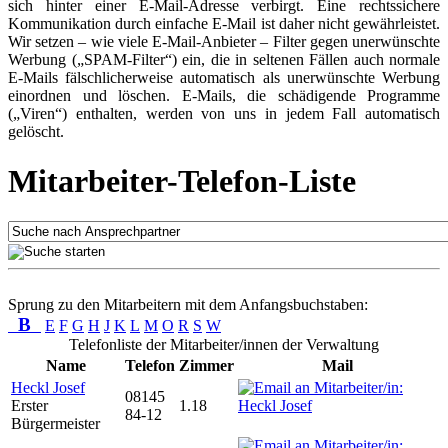
sich hinter einer E-Mail-Adresse verbirgt. Eine rechtssichere
Kommunikation durch einfache E-Mail ist daher nicht gewährleistet.
Wir setzen – wie viele E-Mail-Anbieter – Filter gegen unerwünschte
Werbung („SPAM-Filter“) ein, die in seltenen Fällen auch normale
E-Mails fälschlicherweise automatisch als unerwünschte Werbung
einordnen und löschen. E-Mails, die schädigende Programme
(„Viren“) enthalten, werden von uns in jedem Fall automatisch
gelöscht.
Mitarbeiter-Telefon-Liste
Sprung zu den Mitarbeitern mit dem Anfangsbuchstaben:
B
E
F
G
H
J
K
L
M
O
R
S
W
Telefonliste der Mitarbeiter/innen der Verwaltung
Name
Telefon
Zimmer
Mail
Heckl Josef
08145
Erster
1.18
84-12
Bürgermeister