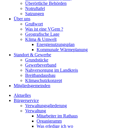
Überörtliche Behörden
Notruftafel
Satzungen
Über uns
Grußwort
Was ist eine VGem ?
Geografische Lage
Klima & Umwelt
Energienutzungsplan
Kommunale Wärmeplanung
Standort & Gewerbe
Grundstücke
Gewerbeverband
Nahversorgung im Landkreis
Breitbandausbau
Klimaschutzkonzept
Mitgliedsgemeinden
Aktuelles
Bürgerservice
Verwaltungsgliederung
Verwaltung
Mitarbeiter im Rathaus
Organigramm
Was erledige ich wo