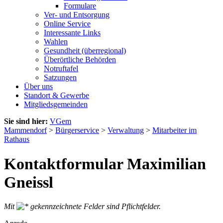
Formulare
Ver- und Entsorgung
Online Service
Interessante Links
Wahlen
Gesundheit (überregional)
Überörtliche Behörden
Notruftafel
Satzungen
Über uns
Standort & Gewerbe
Mitgliedsgemeinden
Sie sind hier:
VGem
Mammendorf
>
Bürgerservice
>
Verwaltung
>
Mitarbeiter im
Rathaus
Kontaktformular Maximilian
Gneissl
Mit
gekennzeichnete Felder sind Pflichtfelder.