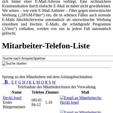
sich hinter einer E-Mail-Adresse verbirgt. Eine rechtssichere
Kommunikation durch einfache E-Mail ist daher nicht gewährleistet.
Wir setzen – wie viele E-Mail-Anbieter – Filter gegen unerwünschte
Werbung („SPAM-Filter“) ein, die in seltenen Fällen auch normale
E-Mails fälschlicherweise automatisch als unerwünschte Werbung
einordnen und löschen. E-Mails, die schädigende Programme
(„Viren“) enthalten, werden von uns in jedem Fall automatisch
gelöscht.
Mitarbeiter-Telefon-Liste
Sprung zu den Mitarbeitern mit dem Anfangsbuchstaben:
B
E
F
G
H
J
K
L
M
O
R
S
W
Telefonliste der Mitarbeiter/innen der Verwaltung
Name
Telefon
Zimmer
Mail
Heckl Josef
08145
Erster
1.18
84-12
Bürgermeister