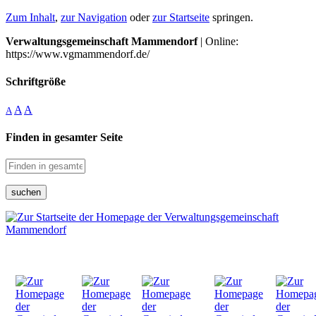
Zum Inhalt
,
zur Navigation
oder
zur Startseite
springen.
Verwaltungsgemeinschaft Mammendorf
| Online:
https://www.vgmammendorf.de/
Schriftgröße
A
A
A
Finden in gesamter Seite
suchen