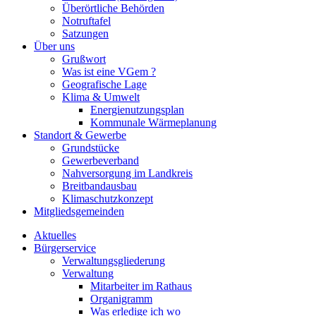
Überörtliche Behörden
Notruftafel
Satzungen
Über uns
Grußwort
Was ist eine VGem ?
Geografische Lage
Klima & Umwelt
Energienutzungsplan
Kommunale Wärmeplanung
Standort & Gewerbe
Grundstücke
Gewerbeverband
Nahversorgung im Landkreis
Breitbandausbau
Klimaschutzkonzept
Mitgliedsgemeinden
Aktuelles
Bürgerservice
Verwaltungsgliederung
Verwaltung
Mitarbeiter im Rathaus
Organigramm
Was erledige ich wo