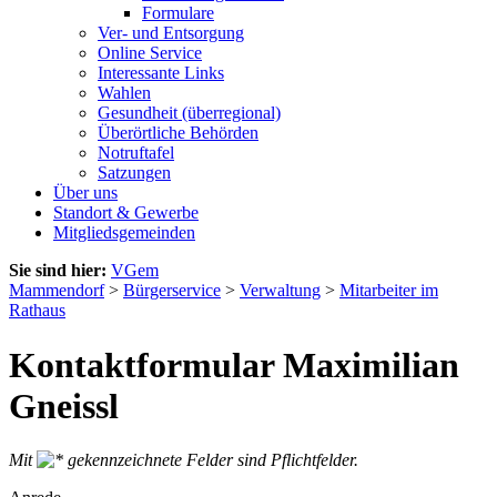
Formulare
Ver- und Entsorgung
Online Service
Interessante Links
Wahlen
Gesundheit (überregional)
Überörtliche Behörden
Notruftafel
Satzungen
Über uns
Standort & Gewerbe
Mitgliedsgemeinden
Sie sind hier:
VGem
Mammendorf
>
Bürgerservice
>
Verwaltung
>
Mitarbeiter im
Rathaus
Kontaktformular Maximilian
Gneissl
Mit
gekennzeichnete Felder sind Pflichtfelder.