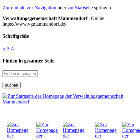
Zum Inhalt
,
zur Navigation
oder
zur Startseite
springen.
Verwaltungsgemeinschaft Mammendorf
| Online:
https://www.vgmammendorf.de/
Schriftgröße
A
A
A
Finden in gesamter Seite
suchen