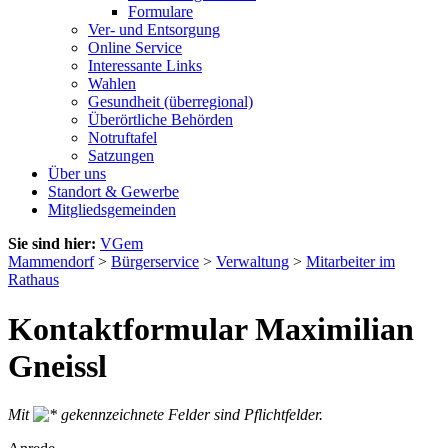
Formulare
Ver- und Entsorgung
Online Service
Interessante Links
Wahlen
Gesundheit (überregional)
Überörtliche Behörden
Notruftafel
Satzungen
Über uns
Standort & Gewerbe
Mitgliedsgemeinden
Sie sind hier:
VGem
Mammendorf
>
Bürgerservice
>
Verwaltung
>
Mitarbeiter im
Rathaus
Kontaktformular Maximilian
Gneissl
Mit
gekennzeichnete Felder sind Pflichtfelder.