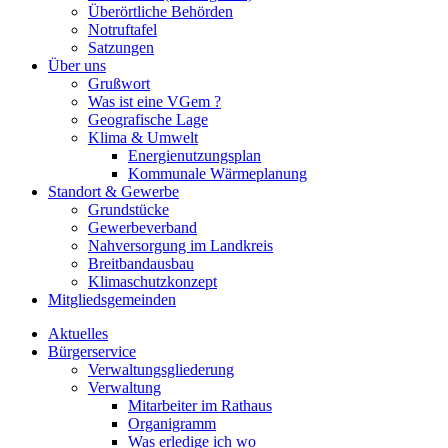
Überörtliche Behörden
Notruftafel
Satzungen
Über uns
Grußwort
Was ist eine VGem ?
Geografische Lage
Klima & Umwelt
Energienutzungsplan
Kommunale Wärmeplanung
Standort & Gewerbe
Grundstücke
Gewerbeverband
Nahversorgung im Landkreis
Breitbandausbau
Klimaschutzkonzept
Mitgliedsgemeinden
Aktuelles
Bürgerservice
Verwaltungsgliederung
Verwaltung
Mitarbeiter im Rathaus
Organigramm
Was erledige ich wo