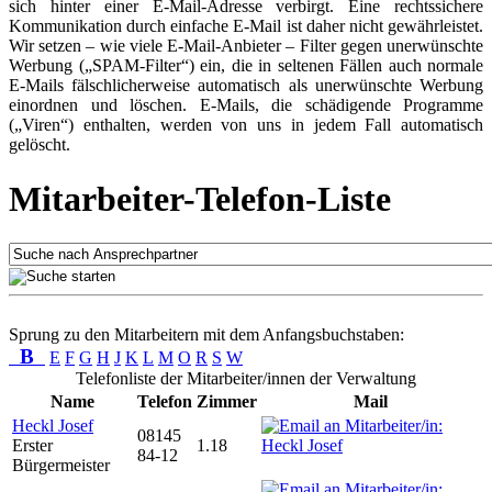
sich hinter einer E-Mail-Adresse verbirgt. Eine rechtssichere
Kommunikation durch einfache E-Mail ist daher nicht gewährleistet.
Wir setzen – wie viele E-Mail-Anbieter – Filter gegen unerwünschte
Werbung („SPAM-Filter“) ein, die in seltenen Fällen auch normale
E-Mails fälschlicherweise automatisch als unerwünschte Werbung
einordnen und löschen. E-Mails, die schädigende Programme
(„Viren“) enthalten, werden von uns in jedem Fall automatisch
gelöscht.
Mitarbeiter-Telefon-Liste
Sprung zu den Mitarbeitern mit dem Anfangsbuchstaben:
B
E
F
G
H
J
K
L
M
O
R
S
W
Telefonliste der Mitarbeiter/innen der Verwaltung
Name
Telefon
Zimmer
Mail
Heckl Josef
08145
Erster
1.18
84-12
Bürgermeister