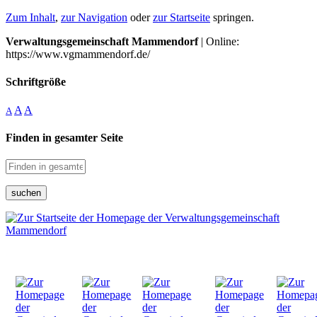
Zum Inhalt
,
zur Navigation
oder
zur Startseite
springen.
Verwaltungsgemeinschaft Mammendorf
| Online:
https://www.vgmammendorf.de/
Schriftgröße
A
A
A
Finden in gesamter Seite
suchen