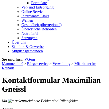
Formulare
Ver- und Entsorgung
Online Service
Interessante Links
Wahlen
Gesundheit (überregional)
Überörtliche Behörden
Notruftafel
Satzungen
Über uns
Standort & Gewerbe
Mitgliedsgemeinden
Sie sind hier:
VGem
Mammendorf
>
Bürgerservice
>
Verwaltung
>
Mitarbeiter im
Rathaus
Kontaktformular Maximilian
Gneissl
Mit
gekennzeichnete Felder sind Pflichtfelder.