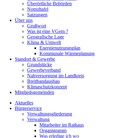
Überörtliche Behörden
Notruftafel
Satzungen
Über uns
Grußwort
Was ist eine VGem ?
Geografische Lage
Klima & Umwelt
Energienutzungsplan
Kommunale Wärmeplanung
Standort & Gewerbe
Grundstücke
Gewerbeverband
Nahversorgung im Landkreis
Breitbandausbau
Klimaschutzkonzept
Mitgliedsgemeinden
Aktuelles
Bürgerservice
Verwaltungsgliederung
Verwaltung
Mitarbeiter im Rathaus
Organigramm
Was erledige ich wo