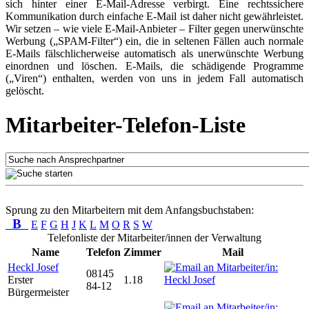
sich hinter einer E-Mail-Adresse verbirgt. Eine rechtssichere
Kommunikation durch einfache E-Mail ist daher nicht gewährleistet.
Wir setzen – wie viele E-Mail-Anbieter – Filter gegen unerwünschte
Werbung („SPAM-Filter“) ein, die in seltenen Fällen auch normale
E-Mails fälschlicherweise automatisch als unerwünschte Werbung
einordnen und löschen. E-Mails, die schädigende Programme
(„Viren“) enthalten, werden von uns in jedem Fall automatisch
gelöscht.
Mitarbeiter-Telefon-Liste
Sprung zu den Mitarbeitern mit dem Anfangsbuchstaben:
B
E
F
G
H
J
K
L
M
O
R
S
W
Telefonliste der Mitarbeiter/innen der Verwaltung
Name
Telefon
Zimmer
Mail
Heckl Josef
08145
Erster
1.18
84-12
Bürgermeister