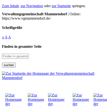
Zum Inhalt
,
zur Navigation
oder
zur Startseite
springen.
Verwaltungsgemeinschaft Mammendorf
| Online:
https://www.vgmammendorf.de/
Schriftgröße
A
A
A
Finden in gesamter Seite
suchen