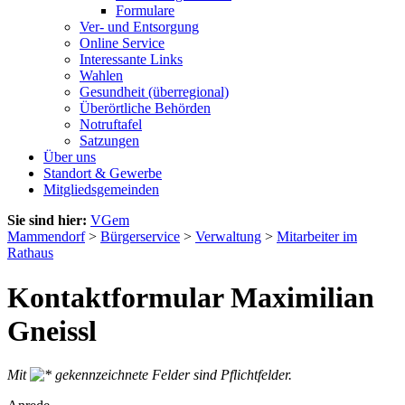
Formulare
Ver- und Entsorgung
Online Service
Interessante Links
Wahlen
Gesundheit (überregional)
Überörtliche Behörden
Notruftafel
Satzungen
Über uns
Standort & Gewerbe
Mitgliedsgemeinden
Sie sind hier:
VGem
Mammendorf
>
Bürgerservice
>
Verwaltung
>
Mitarbeiter im
Rathaus
Kontaktformular Maximilian
Gneissl
Mit
gekennzeichnete Felder sind Pflichtfelder.