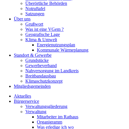
Überörtliche Behörden
Notruftafel
Satzungen
Über uns
Grußwort
Was ist eine VGem ?
Geografische Lage
Klima & Umwelt
Energienutzungsplan
Kommunale Wärmeplanung
Standort & Gewerbe
Grundstücke
Gewerbeverband
Nahversorgung im Landkreis
Breitbandausbau
Klimaschutzkonzept
Mitgliedsgemeinden
Aktuelles
Bürgerservice
Verwaltungsgliederung
Verwaltung
Mitarbeiter im Rathaus
Organigramm
Was erledige ich wo