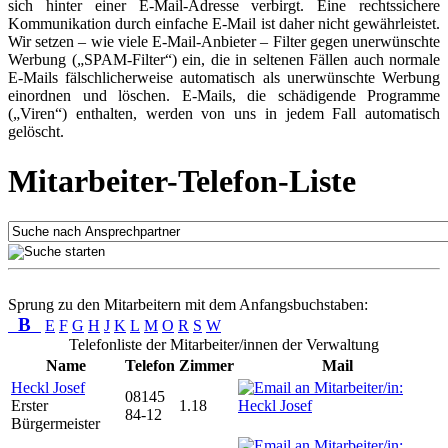
sich hinter einer E-Mail-Adresse verbirgt. Eine rechtssichere
Kommunikation durch einfache E-Mail ist daher nicht gewährleistet.
Wir setzen – wie viele E-Mail-Anbieter – Filter gegen unerwünschte
Werbung („SPAM-Filter“) ein, die in seltenen Fällen auch normale
E-Mails fälschlicherweise automatisch als unerwünschte Werbung
einordnen und löschen. E-Mails, die schädigende Programme
(„Viren“) enthalten, werden von uns in jedem Fall automatisch
gelöscht.
Mitarbeiter-Telefon-Liste
Sprung zu den Mitarbeitern mit dem Anfangsbuchstaben:
B
E
F
G
H
J
K
L
M
O
R
S
W
Telefonliste der Mitarbeiter/innen der Verwaltung
Name
Telefon
Zimmer
Mail
Heckl Josef
08145
Erster
1.18
84-12
Bürgermeister