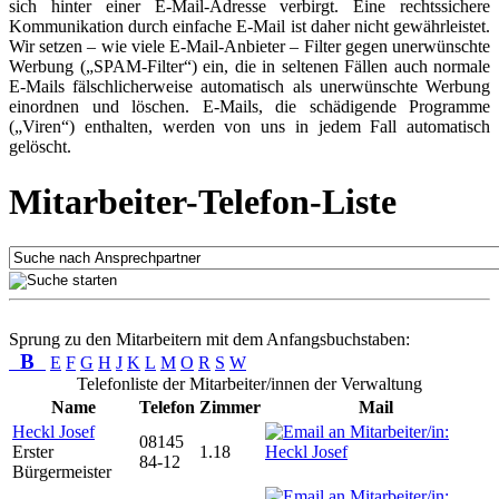
sich hinter einer E-Mail-Adresse verbirgt. Eine rechtssichere
Kommunikation durch einfache E-Mail ist daher nicht gewährleistet.
Wir setzen – wie viele E-Mail-Anbieter – Filter gegen unerwünschte
Werbung („SPAM-Filter“) ein, die in seltenen Fällen auch normale
E-Mails fälschlicherweise automatisch als unerwünschte Werbung
einordnen und löschen. E-Mails, die schädigende Programme
(„Viren“) enthalten, werden von uns in jedem Fall automatisch
gelöscht.
Mitarbeiter-Telefon-Liste
Sprung zu den Mitarbeitern mit dem Anfangsbuchstaben:
B
E
F
G
H
J
K
L
M
O
R
S
W
Telefonliste der Mitarbeiter/innen der Verwaltung
Name
Telefon
Zimmer
Mail
Heckl Josef
08145
Erster
1.18
84-12
Bürgermeister