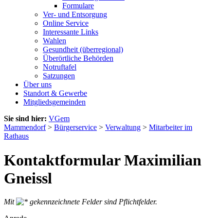
Formulare
Ver- und Entsorgung
Online Service
Interessante Links
Wahlen
Gesundheit (überregional)
Überörtliche Behörden
Notruftafel
Satzungen
Über uns
Standort & Gewerbe
Mitgliedsgemeinden
Sie sind hier:
VGem
Mammendorf
>
Bürgerservice
>
Verwaltung
>
Mitarbeiter im
Rathaus
Kontaktformular Maximilian
Gneissl
Mit
gekennzeichnete Felder sind Pflichtfelder.