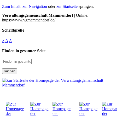
Zum Inhalt
,
zur Navigation
oder
zur Startseite
springen.
Verwaltungsgemeinschaft Mammendorf
| Online:
https://www.vgmammendorf.de/
Schriftgröße
A
A
A
Finden in gesamter Seite
suchen