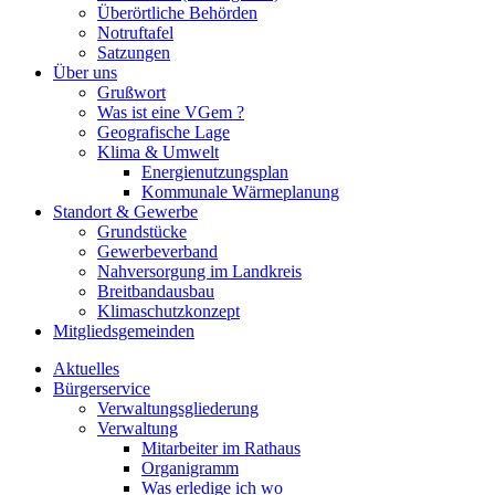
Überörtliche Behörden
Notruftafel
Satzungen
Über uns
Grußwort
Was ist eine VGem ?
Geografische Lage
Klima & Umwelt
Energienutzungsplan
Kommunale Wärmeplanung
Standort & Gewerbe
Grundstücke
Gewerbeverband
Nahversorgung im Landkreis
Breitbandausbau
Klimaschutzkonzept
Mitgliedsgemeinden
Aktuelles
Bürgerservice
Verwaltungsgliederung
Verwaltung
Mitarbeiter im Rathaus
Organigramm
Was erledige ich wo