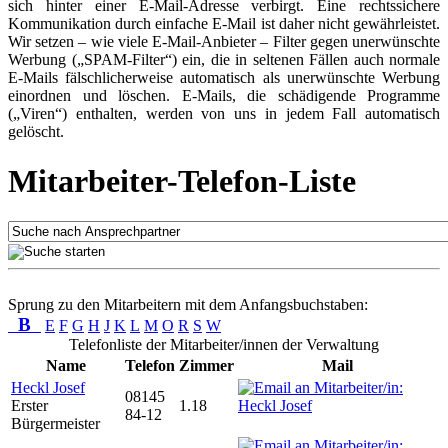
sich hinter einer E-Mail-Adresse verbirgt. Eine rechtssichere
Kommunikation durch einfache E-Mail ist daher nicht gewährleistet.
Wir setzen – wie viele E-Mail-Anbieter – Filter gegen unerwünschte
Werbung („SPAM-Filter“) ein, die in seltenen Fällen auch normale
E-Mails fälschlicherweise automatisch als unerwünschte Werbung
einordnen und löschen. E-Mails, die schädigende Programme
(„Viren“) enthalten, werden von uns in jedem Fall automatisch
gelöscht.
Mitarbeiter-Telefon-Liste
Sprung zu den Mitarbeitern mit dem Anfangsbuchstaben:
B
E
F
G
H
J
K
L
M
O
R
S
W
Telefonliste der Mitarbeiter/innen der Verwaltung
Name
Telefon
Zimmer
Mail
Heckl Josef
08145
Erster
1.18
84-12
Bürgermeister