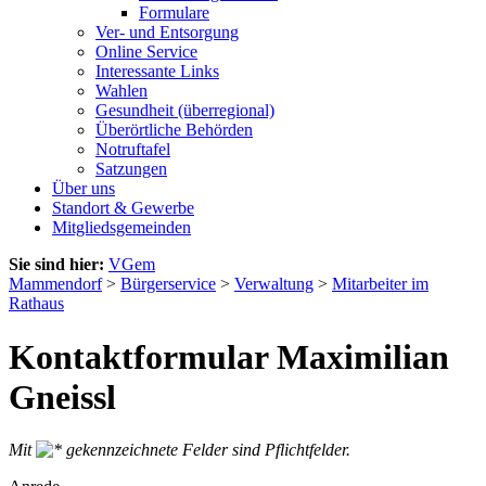
Formulare
Ver- und Entsorgung
Online Service
Interessante Links
Wahlen
Gesundheit (überregional)
Überörtliche Behörden
Notruftafel
Satzungen
Über uns
Standort & Gewerbe
Mitgliedsgemeinden
Sie sind hier:
VGem
Mammendorf
>
Bürgerservice
>
Verwaltung
>
Mitarbeiter im
Rathaus
Kontaktformular Maximilian
Gneissl
Mit
gekennzeichnete Felder sind Pflichtfelder.