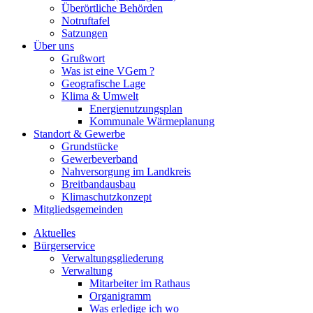
Überörtliche Behörden
Notruftafel
Satzungen
Über uns
Grußwort
Was ist eine VGem ?
Geografische Lage
Klima & Umwelt
Energienutzungsplan
Kommunale Wärmeplanung
Standort & Gewerbe
Grundstücke
Gewerbeverband
Nahversorgung im Landkreis
Breitbandausbau
Klimaschutzkonzept
Mitgliedsgemeinden
Aktuelles
Bürgerservice
Verwaltungsgliederung
Verwaltung
Mitarbeiter im Rathaus
Organigramm
Was erledige ich wo