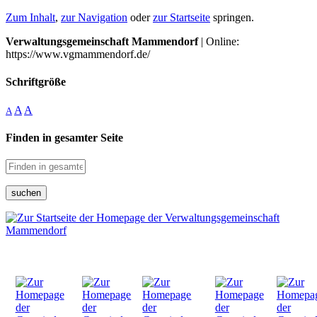
Zum Inhalt
,
zur Navigation
oder
zur Startseite
springen.
Verwaltungsgemeinschaft Mammendorf
| Online:
https://www.vgmammendorf.de/
Schriftgröße
A
A
A
Finden in gesamter Seite
suchen