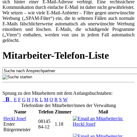
sich hinter einer E-Mail-Adresse verbirgt. Eine rechtssichere
Kommunikation durch einfache E-Mail ist daher nicht gewährleistet.
Wir setzen – wie viele E-Mail-Anbieter – Filter gegen unerwünschte
Werbung („SPAM-Filter“) ein, die in seltenen Fällen auch normale
E-Mails fälschlicherweise automatisch als unerwünschte Werbung
einordnen und löschen. E-Mails, die schädigende Programme
(„Viren“) enthalten, werden von uns in jedem Fall automatisch
gelöscht.
Mitarbeiter-Telefon-Liste
Sprung zu den Mitarbeitern mit dem Anfangsbuchstaben:
B
E
F
G
H
J
K
L
M
O
R
S
W
Telefonliste der Mitarbeiter/innen der Verwaltung
Name
Telefon
Zimmer
Mail
Heckl Josef
08145
Erster
1.18
84-12
Bürgermeister