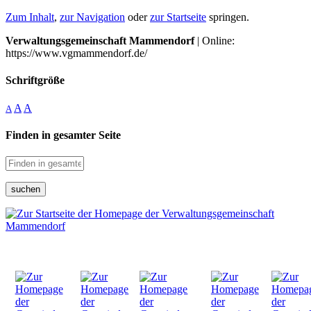
Zum Inhalt
,
zur Navigation
oder
zur Startseite
springen.
Verwaltungsgemeinschaft Mammendorf
| Online:
https://www.vgmammendorf.de/
Schriftgröße
A
A
A
Finden in gesamter Seite
suchen