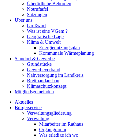
Überörtliche Behörden
Notruftafel
Satzungen
Über uns
Grußwort
Was ist eine VGem ?
Geografische Lage
Klima & Umwelt
Energienutzungsplan
Kommunale Wärmeplanung
Standort & Gewerbe
Grundstücke
Gewerbeverband
Nahversorgung im Landkreis
Breitbandausbau
Klimaschutzkonzept
Mitgliedsgemeinden
Aktuelles
Bürgerservice
Verwaltungsgliederung
Verwaltung
Mitarbeiter im Rathaus
Organigramm
Was erledige ich wo