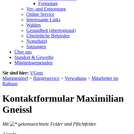
Formulare
Ver- und Entsorgung
Online Service
Interessante Links
Wahlen
Gesundheit (überregional)
Überörtliche Behörden
Notruftafel
Satzungen
Über uns
Standort & Gewerbe
Mitgliedsgemeinden
Sie sind hier:
VGem
Mammendorf
>
Bürgerservice
>
Verwaltung
>
Mitarbeiter im
Rathaus
Kontaktformular Maximilian
Gneissl
Mit
gekennzeichnete Felder sind Pflichtfelder.