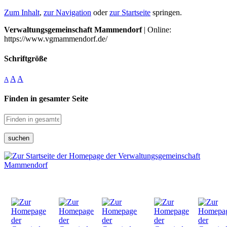
Zum Inhalt
,
zur Navigation
oder
zur Startseite
springen.
Verwaltungsgemeinschaft Mammendorf
| Online:
https://www.vgmammendorf.de/
Schriftgröße
A
A
A
Finden in gesamter Seite
suchen