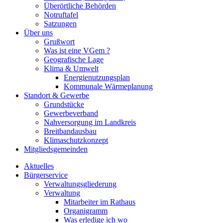
Überörtliche Behörden
Notruftafel
Satzungen
Über uns
Grußwort
Was ist eine VGem ?
Geografische Lage
Klima & Umwelt
Energienutzungsplan
Kommunale Wärmeplanung
Standort & Gewerbe
Grundstücke
Gewerbeverband
Nahversorgung im Landkreis
Breitbandausbau
Klimaschutzkonzept
Mitgliedsgemeinden
Aktuelles
Bürgerservice
Verwaltungsgliederung
Verwaltung
Mitarbeiter im Rathaus
Organigramm
Was erledige ich wo