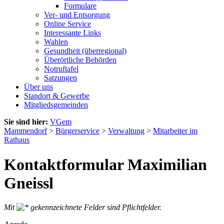
Formulare
Ver- und Entsorgung
Online Service
Interessante Links
Wahlen
Gesundheit (überregional)
Überörtliche Behörden
Notruftafel
Satzungen
Über uns
Standort & Gewerbe
Mitgliedsgemeinden
Sie sind hier:
VGem
Mammendorf
>
Bürgerservice
>
Verwaltung
>
Mitarbeiter im
Rathaus
Kontaktformular Maximilian
Gneissl
Mit
gekennzeichnete Felder sind Pflichtfelder.