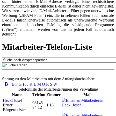
sich hinter einer E-Mail-Adresse verbirgt. Eine rechtssichere
Kommunikation durch einfache E-Mail ist daher nicht gewährleistet.
Wir setzen – wie viele E-Mail-Anbieter – Filter gegen unerwünschte
Werbung („SPAM-Filter“) ein, die in seltenen Fällen auch normale
E-Mails fälschlicherweise automatisch als unerwünschte Werbung
einordnen und löschen. E-Mails, die schädigende Programme
(„Viren“) enthalten, werden von uns in jedem Fall automatisch
gelöscht.
Mitarbeiter-Telefon-Liste
Sprung zu den Mitarbeitern mit dem Anfangsbuchstaben:
B
E
F
G
H
J
K
L
M
O
R
S
W
Telefonliste der Mitarbeiter/innen der Verwaltung
Name
Telefon
Zimmer
Mail
Heckl Josef
08145
Erster
1.18
84-12
Bürgermeister