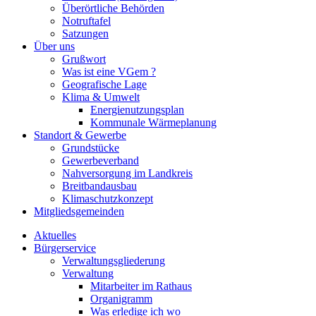
Überörtliche Behörden
Notruftafel
Satzungen
Über uns
Grußwort
Was ist eine VGem ?
Geografische Lage
Klima & Umwelt
Energienutzungsplan
Kommunale Wärmeplanung
Standort & Gewerbe
Grundstücke
Gewerbeverband
Nahversorgung im Landkreis
Breitbandausbau
Klimaschutzkonzept
Mitgliedsgemeinden
Aktuelles
Bürgerservice
Verwaltungsgliederung
Verwaltung
Mitarbeiter im Rathaus
Organigramm
Was erledige ich wo