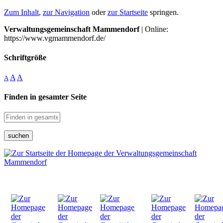
Zum Inhalt
,
zur Navigation
oder
zur Startseite
springen.
Verwaltungsgemeinschaft Mammendorf
| Online:
https://www.vgmammendorf.de/
Schriftgröße
A
A
A
Finden in gesamter Seite
suchen