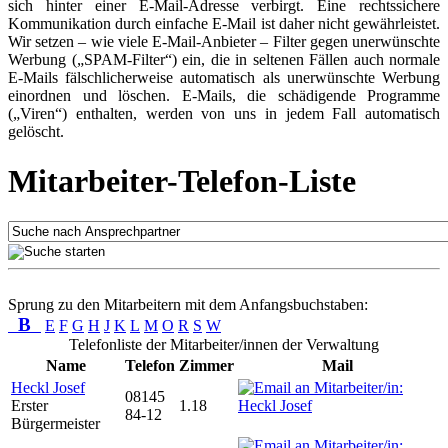
sich hinter einer E-Mail-Adresse verbirgt. Eine rechtssichere
Kommunikation durch einfache E-Mail ist daher nicht gewährleistet.
Wir setzen – wie viele E-Mail-Anbieter – Filter gegen unerwünschte
Werbung („SPAM-Filter“) ein, die in seltenen Fällen auch normale
E-Mails fälschlicherweise automatisch als unerwünschte Werbung
einordnen und löschen. E-Mails, die schädigende Programme
(„Viren“) enthalten, werden von uns in jedem Fall automatisch
gelöscht.
Mitarbeiter-Telefon-Liste
Sprung zu den Mitarbeitern mit dem Anfangsbuchstaben:
B
E
F
G
H
J
K
L
M
O
R
S
W
Telefonliste der Mitarbeiter/innen der Verwaltung
Name
Telefon
Zimmer
Mail
Heckl Josef
08145
Erster
1.18
84-12
Bürgermeister