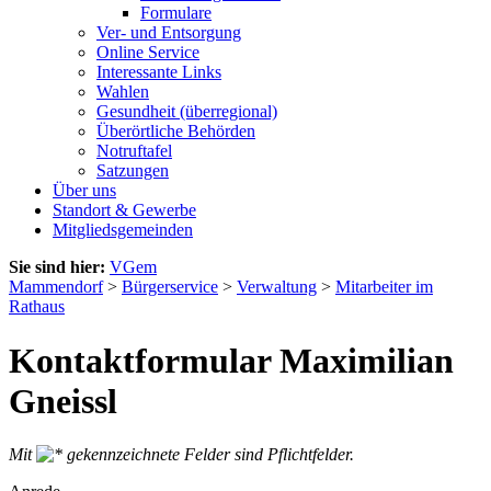
Formulare
Ver- und Entsorgung
Online Service
Interessante Links
Wahlen
Gesundheit (überregional)
Überörtliche Behörden
Notruftafel
Satzungen
Über uns
Standort & Gewerbe
Mitgliedsgemeinden
Sie sind hier:
VGem
Mammendorf
>
Bürgerservice
>
Verwaltung
>
Mitarbeiter im
Rathaus
Kontaktformular Maximilian
Gneissl
Mit
gekennzeichnete Felder sind Pflichtfelder.