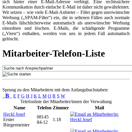
sich hinter einer E-Mail-Adresse verbirgt. Eine rechtssichere
Kommunikation durch einfache E-Mail ist daher nicht gewährleistet.
Wir setzen – wie viele E-Mail-Anbieter – Filter gegen unerwünschte
Werbung („SPAM-Filter“) ein, die in seltenen Fällen auch normale
E-Mails fälschlicherweise automatisch als unerwünschte Werbung
einordnen und löschen. E-Mails, die schädigende Programme
(„Viren“) enthalten, werden von uns in jedem Fall automatisch
gelöscht.
Mitarbeiter-Telefon-Liste
Sprung zu den Mitarbeitern mit dem Anfangsbuchstaben:
B
E
F
G
H
J
K
L
M
O
R
S
W
Telefonliste der Mitarbeiter/innen der Verwaltung
Name
Telefon
Zimmer
Mail
Heckl Josef
08145
Erster
1.18
84-12
Bürgermeister