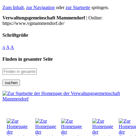
Zum Inhalt
,
zur Navigation
oder
zur Startseite
springen.
Verwaltungsgemeinschaft Mammendorf
| Online:
https://www.vgmammendorf.de/
Schriftgröße
A
A
A
Finden in gesamter Seite
suchen