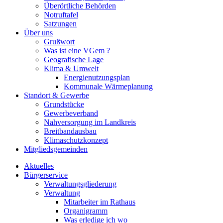
Überörtliche Behörden
Notruftafel
Satzungen
Über uns
Grußwort
Was ist eine VGem ?
Geografische Lage
Klima & Umwelt
Energienutzungsplan
Kommunale Wärmeplanung
Standort & Gewerbe
Grundstücke
Gewerbeverband
Nahversorgung im Landkreis
Breitbandausbau
Klimaschutzkonzept
Mitgliedsgemeinden
Aktuelles
Bürgerservice
Verwaltungsgliederung
Verwaltung
Mitarbeiter im Rathaus
Organigramm
Was erledige ich wo