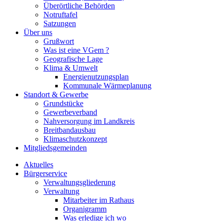
Überörtliche Behörden
Notruftafel
Satzungen
Über uns
Grußwort
Was ist eine VGem ?
Geografische Lage
Klima & Umwelt
Energienutzungsplan
Kommunale Wärmeplanung
Standort & Gewerbe
Grundstücke
Gewerbeverband
Nahversorgung im Landkreis
Breitbandausbau
Klimaschutzkonzept
Mitgliedsgemeinden
Aktuelles
Bürgerservice
Verwaltungsgliederung
Verwaltung
Mitarbeiter im Rathaus
Organigramm
Was erledige ich wo