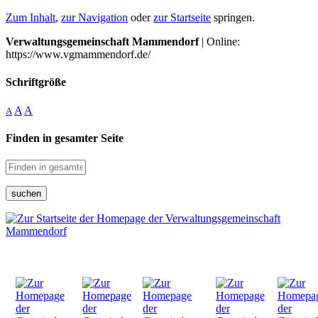
Zum Inhalt
,
zur Navigation
oder
zur Startseite
springen.
Verwaltungsgemeinschaft Mammendorf
| Online:
https://www.vgmammendorf.de/
Schriftgröße
A
A
A
Finden in gesamter Seite
suchen