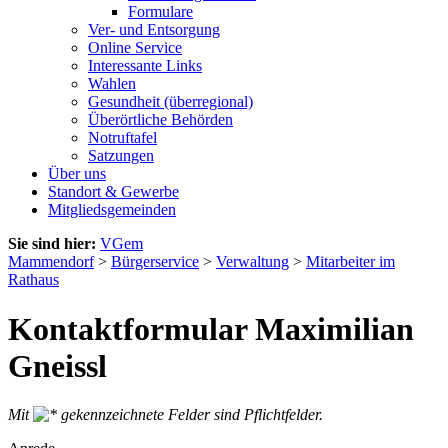
Formulare
Ver- und Entsorgung
Online Service
Interessante Links
Wahlen
Gesundheit (überregional)
Überörtliche Behörden
Notruftafel
Satzungen
Über uns
Standort & Gewerbe
Mitgliedsgemeinden
Sie sind hier:
VGem
Mammendorf
>
Bürgerservice
>
Verwaltung
>
Mitarbeiter im
Rathaus
Kontaktformular Maximilian
Gneissl
Mit
gekennzeichnete Felder sind Pflichtfelder.