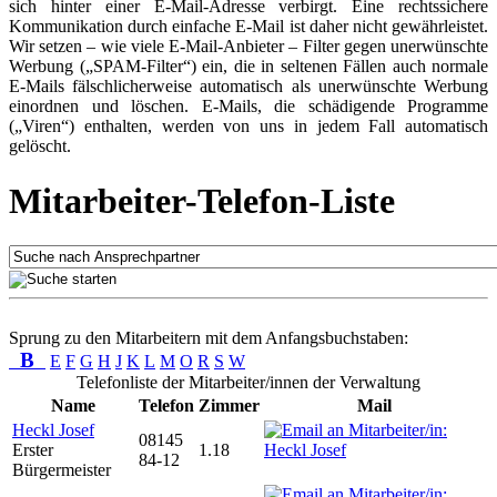
sich hinter einer E-Mail-Adresse verbirgt. Eine rechtssichere
Kommunikation durch einfache E-Mail ist daher nicht gewährleistet.
Wir setzen – wie viele E-Mail-Anbieter – Filter gegen unerwünschte
Werbung („SPAM-Filter“) ein, die in seltenen Fällen auch normale
E-Mails fälschlicherweise automatisch als unerwünschte Werbung
einordnen und löschen. E-Mails, die schädigende Programme
(„Viren“) enthalten, werden von uns in jedem Fall automatisch
gelöscht.
Mitarbeiter-Telefon-Liste
Sprung zu den Mitarbeitern mit dem Anfangsbuchstaben:
B
E
F
G
H
J
K
L
M
O
R
S
W
Telefonliste der Mitarbeiter/innen der Verwaltung
Name
Telefon
Zimmer
Mail
Heckl Josef
08145
Erster
1.18
84-12
Bürgermeister