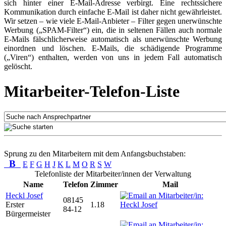
sich hinter einer E-Mail-Adresse verbirgt. Eine rechtssichere
Kommunikation durch einfache E-Mail ist daher nicht gewährleistet.
Wir setzen – wie viele E-Mail-Anbieter – Filter gegen unerwünschte
Werbung („SPAM-Filter“) ein, die in seltenen Fällen auch normale
E-Mails fälschlicherweise automatisch als unerwünschte Werbung
einordnen und löschen. E-Mails, die schädigende Programme
(„Viren“) enthalten, werden von uns in jedem Fall automatisch
gelöscht.
Mitarbeiter-Telefon-Liste
Sprung zu den Mitarbeitern mit dem Anfangsbuchstaben:
B
E
F
G
H
J
K
L
M
O
R
S
W
Telefonliste der Mitarbeiter/innen der Verwaltung
Name
Telefon
Zimmer
Mail
Heckl Josef
08145
Erster
1.18
84-12
Bürgermeister