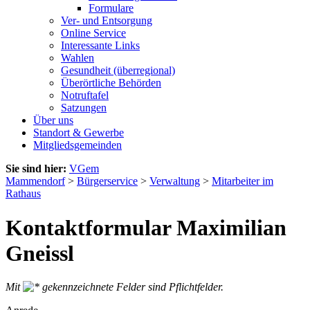
Formulare
Ver- und Entsorgung
Online Service
Interessante Links
Wahlen
Gesundheit (überregional)
Überörtliche Behörden
Notruftafel
Satzungen
Über uns
Standort & Gewerbe
Mitgliedsgemeinden
Sie sind hier:
VGem
Mammendorf
>
Bürgerservice
>
Verwaltung
>
Mitarbeiter im
Rathaus
Kontaktformular Maximilian
Gneissl
Mit
gekennzeichnete Felder sind Pflichtfelder.