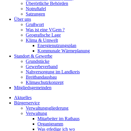
Überörtliche Behörden
Notruftafel
Satzungen
Über uns
Grußwort
Was ist eine VGem ?
Geografische Lage
Klima & Umwelt
Energienutzungsplan
Kommunale Wärmeplanung
Standort & Gewerbe
Grundstücke
Gewerbeverband
Nahversorgung im Landkreis
Breitbandausbau
Klimaschutzkonzept
Mitgliedsgemeinden
Aktuelles
Bürgerservice
Verwaltungsgliederung
Verwaltung
Mitarbeiter im Rathaus
Organigramm
Was erledige ich wo