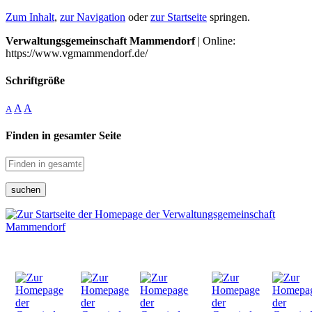
Zum Inhalt
,
zur Navigation
oder
zur Startseite
springen.
Verwaltungsgemeinschaft Mammendorf
| Online:
https://www.vgmammendorf.de/
Schriftgröße
A
A
A
Finden in gesamter Seite
suchen